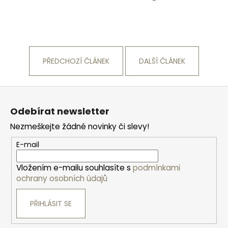
PŘEDCHOZÍ ČLÁNEK
DALŠÍ ČLÁNEK
Z
á
Odebírat newsletter
p
Nezmeškejte žádné novinky či slevy!
a
t
E-mail
í
Vložením e-mailu souhlasíte s
podmínkami
ochrany osobních údajů
PŘIHLÁSIT SE