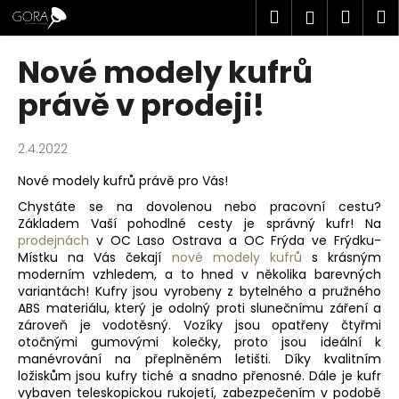
K
Přejít
Hledat
Náku
M
Přihlášen
na
o
obsah
Zpět
Zpět
košík
š
Nové modely kufrů
í
C
právě v prodeji!
k
o
p
2.4.2022
o
Nové modely kufrů právě pro Vás!
t
Chystáte se na dovolenou nebo pracovní cestu?
ř
Základem Vaší pohodlné cesty je správný kufr! Na
e
prodejnách
v OC Laso Ostrava a OC Frýda ve Frýdku-
b
Místku na Vás čekají
nové modely kufrů
s krásným
moderním vzhledem, a to hned v několika barevných
u
variantách! Kufry jsou vyrobeny z bytelného a pružného
j
ABS materiálu, který je odolný proti slunečnímu záření a
e
zároveň je vodotěsný. Vozíky jsou opatřeny čtyřmi
otočnými gumovými kolečky, proto jsou ideální k
t
manévrování na přeplněném letišti. Díky kvalitním
e
ložiskům jsou kufry tiché a snadno přenosné. Dále je kufr
vybaven teleskopickou rukojetí, zabezpečením v podobě
n