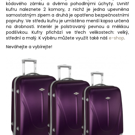
kódového zámku a dvěma pohodlnými úchyty. Uvnitř
a
kufru naleznete 2 komory, z nichž je jedna upevněna
j
samostatným zipem a druhá je opatřena bezpečnostními
popruhy. Ve středu kufru je umístěna menší kapsa určená
í
na drobnosti. Interiér je polstrovaný pevnou a měkkou
t
podšívkou. Kufry přichází ve třech velikostech: velký,
?
střední a malý. K výběru můžete využít také náš
e-shop
.
Neváhejte a vybírejte!
HLEDAT
D
o
p
o
r
u