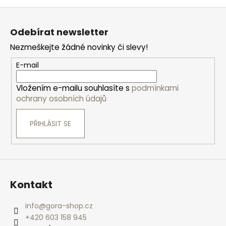
Z
á
Odebírat newsletter
p
Nezmeškejte žádné novinky či slevy!
a
t
E-mail
í
Vložením e-mailu souhlasíte s
podmínkami
ochrany osobních údajů
PŘIHLÁSIT SE
Kontakt
info
@
gora-shop.cz
+420 603 158 945