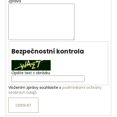
č
Zpráva
u
j
e
m
e
CESTOVNÍ
KUFR
Bezpečnostní kontrola
RGL
PP6
-
SVĚTLE
MODRÝ
Opište text z obrázku
-
MALÝ
1
Vložením zprávy souhlasíte s
podmínkami ochrany
690
osobních údajů
Kč
ODESLAT