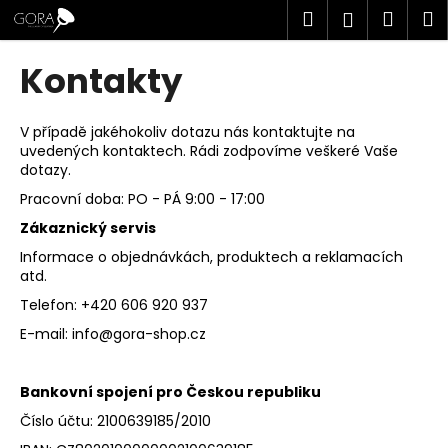
K
Přejít
Hledat
Náku
M
Přihlášen
na
o
obsah
Zpět
Zpět
košík
š
Kontakty
í
C
k
o
V případě jakéhokoliv dotazu nás kontaktujte na
uvedených kontaktech. Rádi zodpovíme veškeré Vaše
p
dotazy.
o
Pracovní doba: PO - PÁ 9:00 - 17:00
t
Zákaznický servis
ř
Informace o objednávkách, produktech a reklamacích
e
atd.
b
Telefon: +420 606 920 937
u
E-mail: info@gora-shop.cz
j
e
t
Bankovní spojení pro Českou republiku
e
Číslo účtu: 2100639185/2010
n