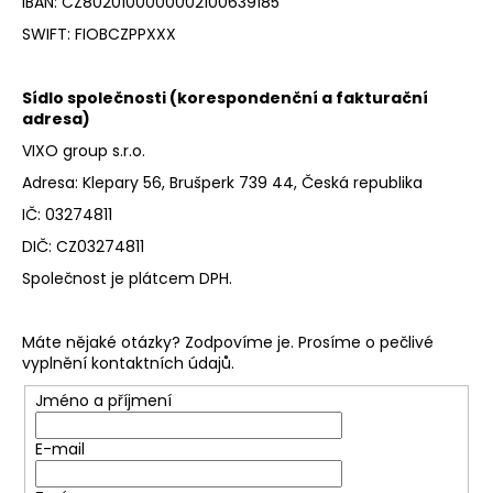
IBAN: CZ8020100000002100639185
a
SWIFT: FIOBCZPPXXX
j
í
Sídlo společnosti (korespondenční a fakturační
t
adresa)
?
VIXO group s.r.o.
Adresa: Klepary 56, Brušperk 739 44, Česká republika
IČ: 03274811
DIČ: CZ03274811
HLEDAT
Společnost je plátcem DPH.
Máte nějaké otázky? Zodpovíme je. Prosíme o pečlivé
D
vyplnění kontaktních údajů.
o
p
Jméno a příjmení
o
r
E-mail
u