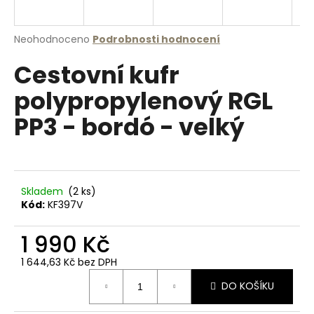
a
j
Průměrné
Neohodnoceno
Podrobnosti hodnocení
í
hodnocení
Cestovní kufr
produktu
t
je
?
polypropylenový RGL
0,0
z
PP3 - bordó - velký
5
hvězdiček.
HLEDAT
Skladem
(2 ks)
Kód:
KF397V
D
1 990 Kč
o
p
1 644,63 Kč bez DPH
o
Měrná
r
DO KOŠÍKU
cena:
u