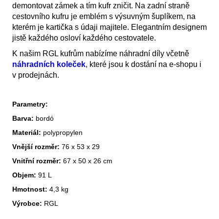
demontovat zámek a tím kufr zničit. Na zadní straně
cestovního kufru je emblém s výsuvným šuplíkem, na
kterém je kartička s údaji majitele. Elegantním designem
jistě každého osloví každého cestovatele.
K našim RGL kufrům nabízíme náhradní díly včetně
náhradních koleček
, které jsou k dostání na e-shopu i
v prodejnách.
Parametry:
Barva:
bordó
Materiál:
polypropylen
Vnější rozměr:
76 x 53 x 29
Vnitřní rozměr:
67 x 50 x 26 cm
Objem:
91 L
Hmotnost:
4,3 kg
Výrobce:
RGL