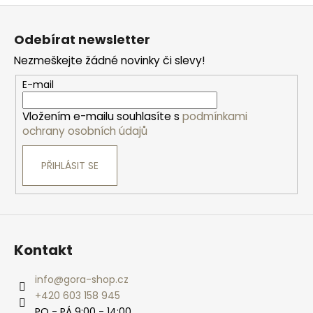
Z
á
Odebírat newsletter
p
Nezmeškejte žádné novinky či slevy!
a
t
E-mail
í
Vložením e-mailu souhlasíte s
podmínkami
ochrany osobních údajů
PŘIHLÁSIT SE
Kontakt
info
@
gora-shop.cz
+420 603 158 945
PO - PÁ 9:00 - 14:00