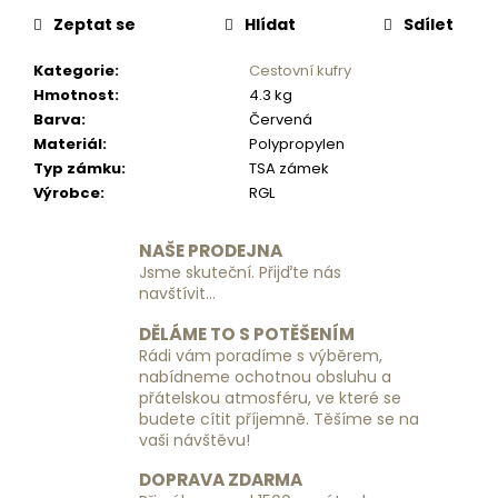
č
u
Zeptat se
Hlídat
Sdílet
j
Kategorie
:
Cestovní kufry
e
Hmotnost
:
4.3 kg
m
Barva
:
Červená
e
Materiál
:
Polypropylen
Typ zámku
:
TSA zámek
CESTOVNÍ
Výrobce
:
RGL
KUFR
PIERRE
CARDIN
NAŠE PRODEJNA
LEE01
Jsme skuteční. Přijďte nás
PP12
navštívit...
106
X
DĚLÁME TO S POTĚŠENÍM
3
Rádi vám poradíme s výběrem,
Z
nabídneme ochotnou obsluhu a
-
MÁTA
přátelskou atmosféru, ve které se
-
budete cítit příjemně. Těšíme se na
VELKÝ
vaši návštěvu!
2
DOPRAVA ZDARMA
090