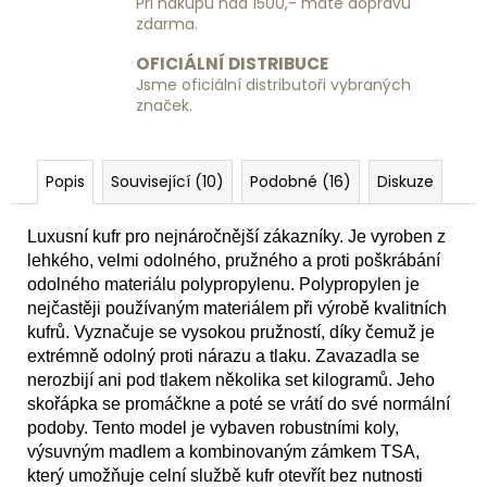
Při nákupu nad 1500,- máte dopravu
Kč
zdarma.
OFICIÁLNÍ DISTRIBUCE
Jsme oficiální distributoři vybraných
značek.
Popis
Související (10)
Podobné (16)
Diskuze
Luxusní kufr pro nejnáročnější zákazníky. Je vyroben z
lehkého, velmi odolného, pružného a proti poškrábání
odolného materiálu polypropylenu. Polypropylen je
nejčastěji používaným materiálem při výrobě kvalitních
kufrů. Vyznačuje se vysokou pružností, díky čemuž je
extrémně odolný proti nárazu a tlaku. Zavazadla se
nerozbijí ani pod tlakem několika set kilogramů. Jeho
skořápka se promáčkne a poté se vrátí do své normální
podoby. Tento model je vybaven robustními koly,
výsuvným madlem a kombinovaným zámkem TSA,
který umožňuje celní službě kufr otevřít bez nutnosti