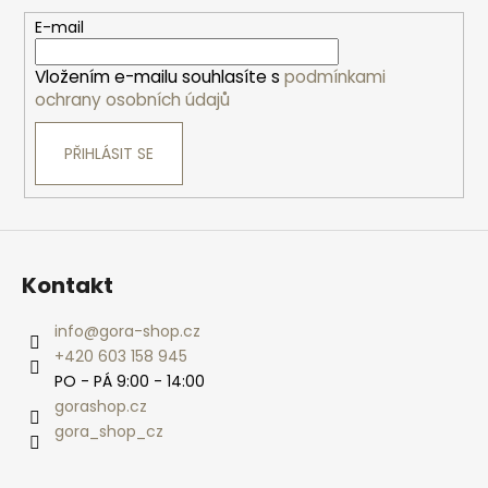
a
t
E-mail
í
Vložením e-mailu souhlasíte s
podmínkami
ochrany osobních údajů
PŘIHLÁSIT SE
Kontakt
info
@
gora-shop.cz
+420 603 158 945
PO - PÁ 9:00 - 14:00
gorashop.cz
gora_shop_cz