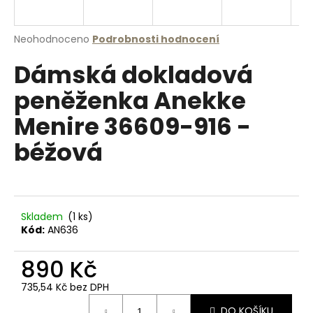
a
j
Průměrné
Neohodnoceno
Podrobnosti hodnocení
í
hodnocení
Dámská dokladová
produktu
t
je
?
peněženka Anekke
0,0
z
Menire 36609-916 -
5
hvězdiček.
béžová
HLEDAT
Skladem
(1 ks)
D
Kód:
AN636
o
p
890 Kč
o
r
735,54 Kč bez DPH
u
Měrná
DO KOŠÍKU
cena: