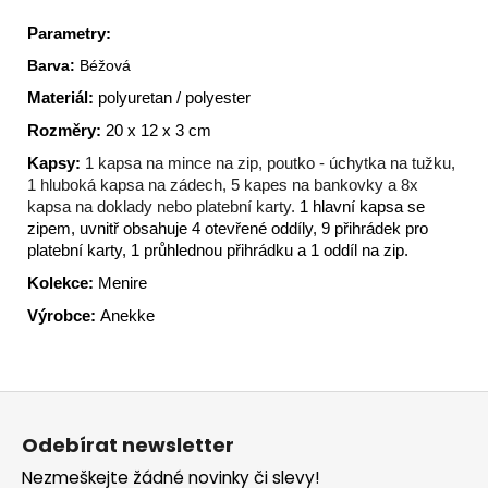
Parametry:
Barva:
Béžová
Materiál:
polyuretan / polyester
Rozměry:
20
x 12 x 3 cm
Kapsy:
1 kapsa na mince na zip, poutko - úchytka na tužku,
1 hluboká kapsa na zádech, 5 kapes na bankovky a 8x
kapsa na doklady nebo platební karty.
1 hlavní kapsa se
zipem, uvnitř obsahuje 4 otevřené oddíly, 9 přihrádek pro
platební karty, 1 průhlednou přihrádku a 1 oddíl na zip.
Kolekce:
Menire
Výrobce:
Anekke
Z
á
Odebírat newsletter
p
Nezmeškejte žádné novinky či slevy!