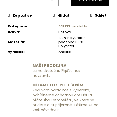
č
u
j
Zeptat se
Hlídat
Sdílet
e
m
Kategorie
:
ANEKKE produkty
e
Barva
:
Béžová
100% Polyuretan,
Materiál
:
podšívka 100%
CESTOVNÍ
Polyester
KUFR
Výrobce
:
Anekke
RGL
PP6
-
NAŠE PRODEJNA
SVĚTLE
Jsme skuteční. Přijďte nás
MODRÝ
navštívit...
-
MALÝ
DĚLÁME TO S POTĚŠENÍM
1
Rádi vám poradíme s výběrem,
690
nabídneme ochotnou obsluhu a
Kč
přátelskou atmosféru, ve které se
budete cítit příjemně. Těšíme se na
vaši návštěvu!