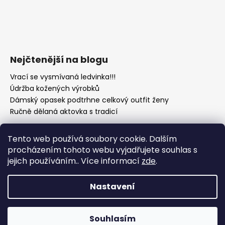
Nejčtenější na blogu
Vrací se vysmívaná ledvinka!!!
Údržba kožených výrobků
Dámský opasek podtrhne celkový outfit ženy
Ručně dělaná aktovka s tradicí
Tento web používá soubory cookie. Dalším
procházením tohoto webu vyjadřujete souhlas s
jejich používáním.. Více informací
zde
.
Nastavení
Vytvořil Shoptet
Copyright 2026
Kožená galanterie gora-shop.cz
.
Souhlasím
Všechna práva vyhrazena.