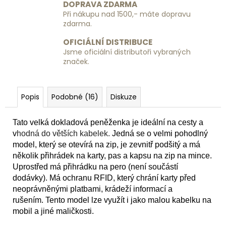
DOPRAVA ZDARMA
Při nákupu nad 1500,- máte dopravu
zdarma.
OFICIÁLNÍ DISTRIBUCE
Jsme oficiální distributoři vybraných
značek.
Popis
Podobné (16)
Diskuze
Tato velká dokladová peněženka je ideální na cesty a
v
hodná do větších kabelek.
Jedná se o velmi pohodlný
model, který se otevírá na zip, je zevnitř podšitý a má
několik přihrádek na karty, pas a kapsu na zip na mince.
Uprostřed má přihrádku na pero (není součástí
dodávky).
Má ochranu RFID, který chrání karty před
neoprávněnými platbami, krádeží informací a
rušením.
Tento model lze využít i jako malou kabelku na
mobil a jiné maličkosti.