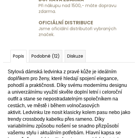
Kč
Při nákupu nad 1500,- máte dopravu
zdarma.
OFICIÁLNÍ DISTRIBUCE
Jsme oficiální distributoři vybraných
značek.
Popis
Podobné (12)
Diskuze
Stylová dámská ledvinka z pravé kůže je ideálním
doplňkem pro ženy, které hledají spojení elegance,
pohodlí a praktičnosti. Díky svému modernímu designu
a univerzálnímu využití skvěle doplní letní i celoroční
outfit a stane se nepostradatelným společníkem na
cestách, ve městě i během volnočasových
aktivit. Ledvinku lze nosit klasicky kolem pasu nebo jako
trendy crossbody kabelku přes rameno. Díky
variabilnímu způsobu nošení se snadno přizpůsobí
vašemu stylu i aktuálním potřebám. Hlavní kapsa se