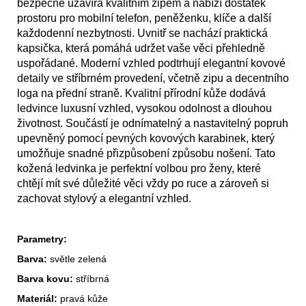
bezpečně uzavírá kvalitním zipem a nabízí dostatek
prostoru pro mobilní telefon, peněženku, klíče a další
každodenní nezbytnosti. Uvnitř se nachází praktická
kapsička, která pomáhá udržet vaše věci přehledně
uspořádané. Moderní vzhled podtrhují elegantní kovové
detaily ve stříbrném provedení, včetně zipu a decentního
loga na přední straně. Kvalitní přírodní kůže dodává
ledvince luxusní vzhled, vysokou odolnost a dlouhou
životnost. Součástí je odnímatelný a nastavitelný popruh
upevněný pomocí pevných kovových karabinek, který
umožňuje snadné přizpůsobení způsobu nošení. Tato
kožená ledvinka je perfektní volbou pro ženy, které
chtějí mít své důležité věci vždy po ruce a zároveň si
zachovat stylový a elegantní vzhled.
Parametry:
Barva:
světle zelená
Barva kovu:
stříbrná
Materiál:
pravá kůže