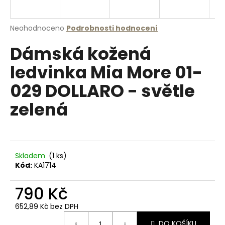
a
j
Průměrné
Neohodnoceno
Podrobnosti hodnocení
í
hodnocení
Dámská kožená
produktu
t
je
?
ledvinka Mia More 01-
0,0
z
029 DOLLARO - světle
5
hvězdiček.
zelená
HLEDAT
Skladem
(1 ks)
D
Kód:
KA1714
o
p
790 Kč
o
r
652,89 Kč bez DPH
u
Měrná
DO KOŠÍKU
cena: