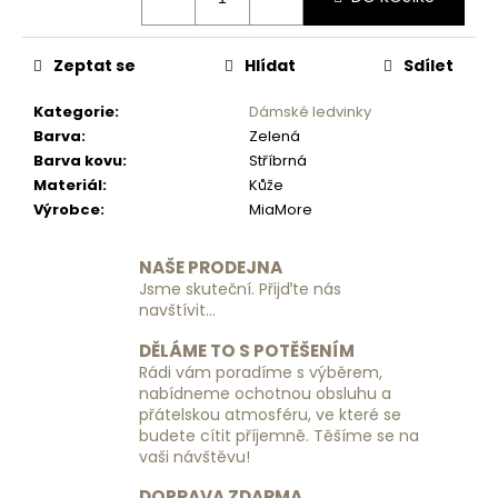
č
u
j
Zeptat se
Hlídat
Sdílet
e
m
Kategorie
:
Dámské ledvinky
e
Barva
:
Zelená
Barva kovu
:
Stříbrná
Materiál
:
Kůže
CESTOVNÍ
KUFR
Výrobce
:
MiaMore
PIERRE
CARDIN
LEE01
NAŠE PRODEJNA
PP12
Jsme skuteční. Přijďte nás
106
navštívit...
X
3
DĚLÁME TO S POTĚŠENÍM
Z
Rádi vám poradíme s výběrem,
-
nabídneme ochotnou obsluhu a
MÁTA
přátelskou atmosféru, ve které se
-
VELKÝ
budete cítit příjemně. Těšíme se na
vaši návštěvu!
2
090
DOPRAVA ZDARMA