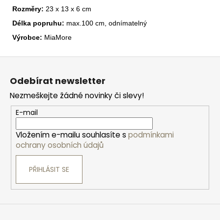
Rozměry:
23 x 13 x 6 cm
Délka popruhu:
max.100 cm, odnímatelný
Výrobce:
MiaMore
Z
á
Odebírat newsletter
p
Nezmeškejte žádné novinky či slevy!
a
t
E-mail
í
Vložením e-mailu souhlasíte s
podmínkami
ochrany osobních údajů
PŘIHLÁSIT SE