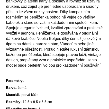
bankovky, platební karty a doklady a rovněž se uzavírá
drukem, což zajišťuje přehledné uspořádání a snadný
přístup ke všem nezbytnostem. Díky kompaktním
rozměrům se peněženka pohodlně vejde do většiny
kabelek a stane se vaším každodenním společníkem.
Spojuje elegantní vzhled, kvalitní zpracování a praktické
využití v jednom. Peněženka je dodávána v originální
dárkové krabičce Noelia Bolger, díky čemuž je skvělým
tipem na dárek k narozeninám, Vánocům nebo jiné
významné příležitosti. Pokud hledáte luxusní dámskou
koženou peněženku, která spojuje pravou kůži, vintage
design, proplétaný vzor a praktické uspořádání, tento
model bude perfektní volbou pro každodenní používání.
Parametry:
Barva:
černá
Materiál:
pravá kůže
Rozměry:
12,5 x 9,5 x 3,5 cm
Přihrádka na karty:
11