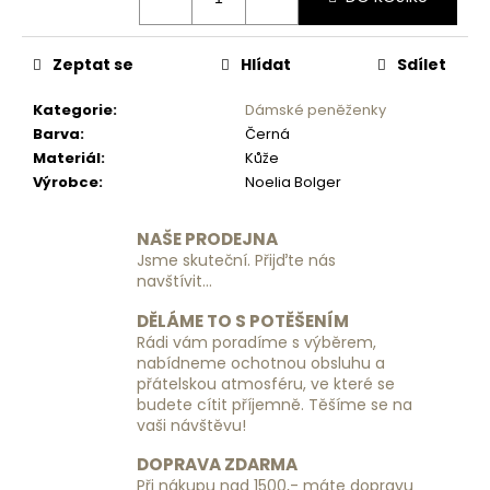
č
u
j
Zeptat se
Hlídat
Sdílet
e
m
Kategorie
:
Dámské peněženky
e
Barva
:
Černá
Materiál
:
Kůže
Výrobce
:
Noelia Bolger
VISAČKA
NA
KUFR
NAŠE PRODEJNA
PLASTOVÁ
Jsme skuteční. Přijďte nás
RGL
navštívit...
49
Kč
DĚLÁME TO S POTĚŠENÍM
Rádi vám poradíme s výběrem,
nabídneme ochotnou obsluhu a
přátelskou atmosféru, ve které se
budete cítit příjemně. Těšíme se na
vaši návštěvu!
DOPRAVA ZDARMA
Při nákupu nad 1500,- máte dopravu