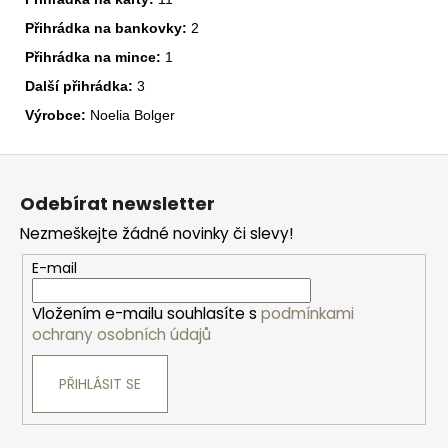
Přihrádka na bankovky:
2
Přihrádka na mince:
1
Další přihrádka:
3
Výrobce:
Noelia Bolger
Z
á
Odebírat newsletter
p
Nezmeškejte žádné novinky či slevy!
a
t
E-mail
í
Vložením e-mailu souhlasíte s
podmínkami
ochrany osobních údajů
PŘIHLÁSIT SE