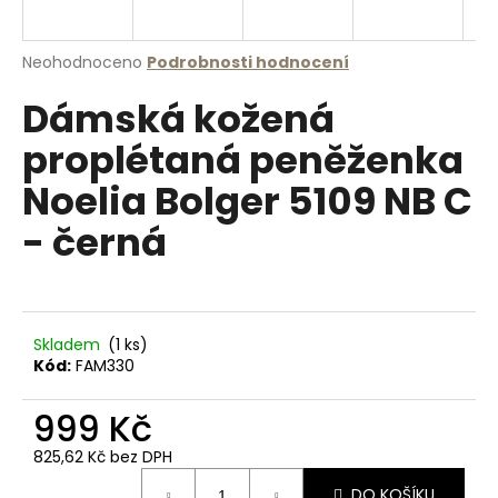
a
j
Průměrné
Neohodnoceno
Podrobnosti hodnocení
í
hodnocení
Dámská kožená
produktu
t
je
?
proplétaná peněženka
0,0
z
Noelia Bolger 5109 NB C
5
hvězdiček.
- černá
HLEDAT
Skladem
(1 ks)
D
Kód:
FAM330
o
p
999 Kč
o
r
825,62 Kč bez DPH
u
Měrná
DO KOŠÍKU
cena: