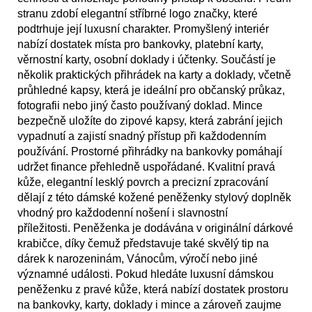
stranu zdobí elegantní stříbrné logo značky, které
podtrhuje její luxusní charakter. Promyšlený interiér
nabízí dostatek místa pro bankovky, platební karty,
věrnostní karty, osobní doklady i účtenky. Součástí je
několik praktických přihrádek na karty a doklady, včetně
průhledné kapsy, která je ideální pro občanský průkaz,
fotografii nebo jiný často používaný doklad. Mince
bezpečně uložíte do zipové kapsy, která zabrání jejich
vypadnutí a zajistí snadný přístup při každodenním
používání. Prostorné přihrádky na bankovky pomáhají
udržet finance přehledně uspořádané. Kvalitní pravá
kůže, elegantní lesklý povrch a precizní zpracování
dělají z této dámské kožené peněženky stylový doplněk
vhodný pro každodenní nošení i slavnostní
příležitosti. Peněženka je dodávána v originální dárkové
krabičce, díky čemuž představuje také skvělý tip na
dárek k narozeninám, Vánocům, výročí nebo jiné
významné události. Pokud hledáte luxusní dámskou
peněženku z pravé kůže, která nabízí dostatek prostoru
na bankovky, karty, doklady i mince a zároveň zaujme