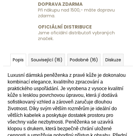
DOPRAVA ZDARMA
Při nákupu nad 1500,- máte dopravu
zdarma.
OFICIÁLNÍ DISTRIBUCE
Jsme oficiální distributoři vybraných
značek.
Popis
Související (16)
Podobné (16)
Diskuze
Luxusní dámská peněženka z pravé kůže je dokonalou
kombinací elegance, kvalitního zpracování a
praktického uspořádání. Je vyrobena z vysoce kvalitní
kůže s lesklou povrchovou úpravou, která jí dodává
sofistikovaný vzhled a zároveň zaručuje dlouhou
životnost. Díky svým větším rozměrům je ideální do
větších kabelek a poskytuje dostatek prostoru pro
všechny vaše nezbytnosti. Peněženka se uzavírá
klopou s drukem, která bezpečně chrání uložené
cennosti a umožňuje pohodlný přístup k obsahu. Přední