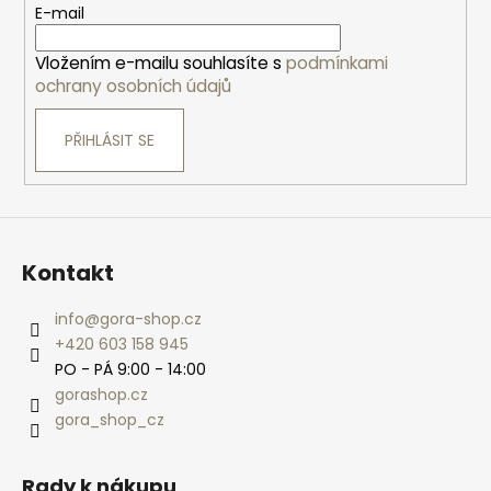
t
E-mail
í
Vložením e-mailu souhlasíte s
podmínkami
ochrany osobních údajů
PŘIHLÁSIT SE
Kontakt
info
@
gora-shop.cz
+420 603 158 945
PO - PÁ 9:00 - 14:00
gorashop.cz
gora_shop_cz
Rady k nákupu