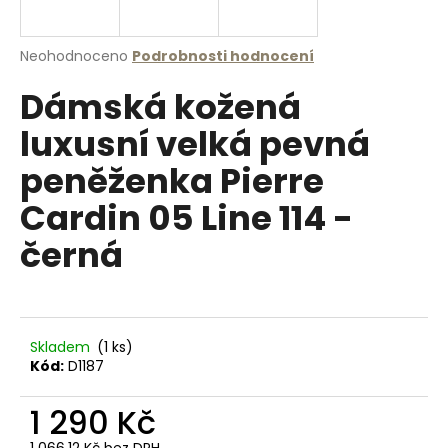
a
j
Průměrné
Neohodnoceno
Podrobnosti hodnocení
í
hodnocení
Dámská kožená
produktu
t
je
?
luxusní velká pevná
0,0
z
peněženka Pierre
5
hvězdiček.
Cardin 05 Line 114 -
HLEDAT
černá
D
o
Skladem
(1 ks)
p
Kód:
D1187
o
r
1 290 Kč
u
1 066,12 Kč bez DPH