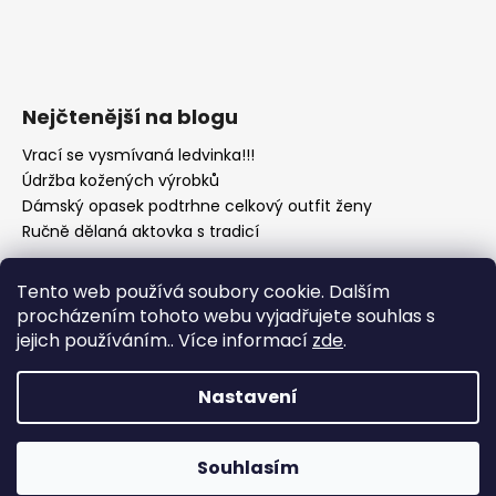
Nejčtenější na blogu
Vrací se vysmívaná ledvinka!!!
Údržba kožených výrobků
Dámský opasek podtrhne celkový outfit ženy
Ručně dělaná aktovka s tradicí
Tento web používá soubory cookie. Dalším
procházením tohoto webu vyjadřujete souhlas s
jejich používáním.. Více informací
zde
.
Nastavení
Vytvořil Shoptet
Copyright 2026
Kožená galanterie gora-shop.cz
.
Souhlasím
Všechna práva vyhrazena.