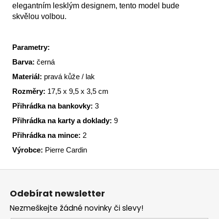
elegantním lesklým designem, tento model bude
skvělou volbou.
Parametry:
Barva:
černá
Materiál:
pravá kůže / lak
Rozměry:
17,5 x 9,5 x 3,5 cm
Přihrádka na bankovky:
3
Přihrádka na karty a doklady:
9
Přihrádka na mince:
2
Výrobce:
Pierre Cardin
Z
á
Odebírat newsletter
p
Nezmeškejte žádné novinky či slevy!
a