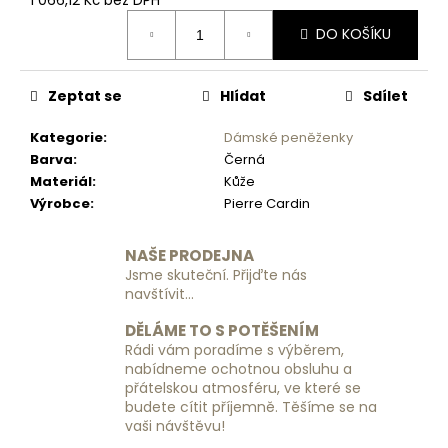
č
Měrná
u
DO KOŠÍKU
cena:
j
e
m
Zeptat se
Hlídat
Sdílet
e
Kategorie
:
Dámské peněženky
Barva
:
Černá
DÁMSKÁ
Materiál
:
Kůže
KOŽENÁ
Výrobce
:
Pierre Cardin
PENĚŽENKA
GREGORIO
GS-
NAŠE PRODEJNA
102
-
Jsme skuteční. Přijďte nás
MODRÁ
navštívit...
1
DĚLÁME TO S POTĚŠENÍM
190
Rádi vám poradíme s výběrem,
Kč
nabídneme ochotnou obsluhu a
přátelskou atmosféru, ve které se
budete cítit příjemně. Těšíme se na
vaši návštěvu!