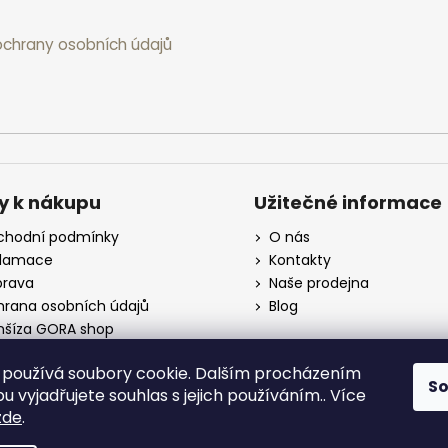
chrany osobních údajů
y k nákupu
Užitečné informace
hodní podmínky
O nás
klamace
Kontakty
rava
Naše prodejna
rana osobních údajů
Blog
nšíza GORA shop
koobchod
používá soubory cookie. Dalším procházením
S
 vyjadřujete souhlas s jejich používáním.. Více
zde
.