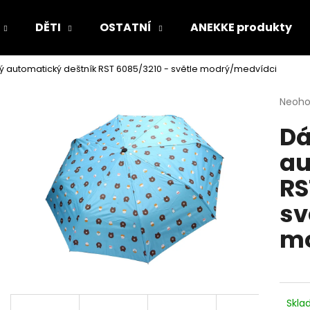
DĚTI
OSTATNÍ
ANEKKE produkty
 automatický deštník RST 6085/3210 - světle modrý/medvídci
Co potřebujete najít?
Průmě
Neoh
hodno
D
produ
HLEDAT
je
au
0,0
z
RS
5
Doporučujeme
hvězdi
sv
mo
Skl