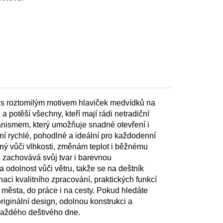
m s roztomilým motivem hlaviček medvídků na
a potěší všechny, kteří mají rádi netradiční
nismem, který umožňuje snadné otevření i
ání rychlé, pohodlné a ideální pro každodenní
olný vůči vlhkosti, změnám teplot i běžnému
i zachovává svůj tvar i barevnou
a odolnost vůči větru, takže se na deštník
ci kvalitního zpracování, praktických funkcí
 města, do práce i na cesty. Pokud hledáte
riginální design, odolnou konstrukci a
každého deštivého dne.