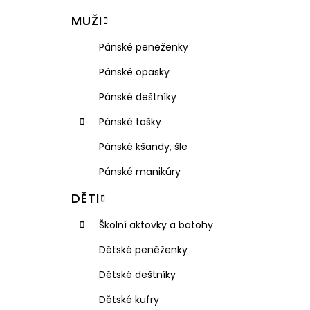
VISAČKA NA KUFR PLASTOVÁ RGL
l
MUŽI
49 Kč
Pánské peněženky
Pánské opasky
Pánské deštníky
Pánské tašky
Pánské kšandy, šle
Pánské manikúry
DĚTI
Školní aktovky a batohy
Dětské peněženky
Dětské deštníky
Dětské kufry