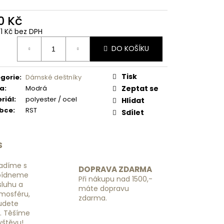
 NÁHRADNÍ RGL -
0 Kč
31 Kč bez DPH
ná
DO KOŠÍKU
:
Tisk
gorie
:
Dámské deštníky
va
:
Modrá
Zeptat se
riál
:
polyester / ocel
Hlídat
obce
:
RST
Sdílet
S
adíme s
DOPRAVA ZDARMA
bídneme
Při nákupu nad 1500,-
luhu a
máte dopravu
tmosféru,
zdarma.
budete
ě. Těšíme
vštěvu!