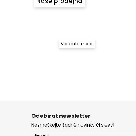
Naše prodejna.
Více informací.
Z
á
Odebírat newsletter
p
Nezmeškejte žádné novinky či slevy!
a
E-mail