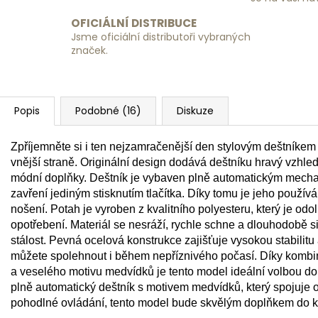
OFICIÁLNÍ DISTRIBUCE
Jsme oficiální distributoři vybraných
značek.
Popis
Podobné (16)
Diskuze
Zpříjemněte si i ten nejzamračenější den stylovým deštníke
vnější straně. Originální design dodává deštníku hravý vzhled 
módní doplňky. Deštník je vybaven plně automatickým mecha
zavření jediným stisknutím tlačítka. Díky tomu je jeho použív
nošení. Potah je vyroben z kvalitního polyesteru, který je od
opotřebení. Materiál se nesráží, rychle schne a dlouhodobě s
stálost. Pevná ocelová konstrukce zajišťuje vysokou stabilitu 
můžete spolehnout i během nepříznivého počasí. Díky kombina
a veselého motivu medvídků je tento model ideální volbou do
plně automatický deštník s motivem medvídků, který spojuje o
pohodlné ovládání, tento model bude skvělým doplňkem do 