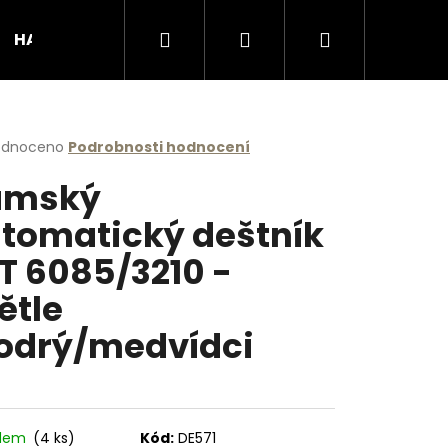
Hledat
Přihlášení
Nákupní
HANDMADE produkty
Podporujeme
Obcho
košík
rné
odnoceno
Podrobnosti hodnocení
cení
ámský
ktu
tomatický deštník
T 6085/3210 -
ček.
ětle
drý/medvídci
Následující
adem
(4 ks)
Kód:
DE571