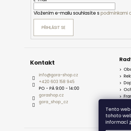
t
í
Vložením e-mailu souhlasíte s
podmínkami o
PŘIHLÁSIT SE
Rad
Kontakt
Obc
info
@
gora-shop.cz
Re
+420 603 158 945
Dop
PO - PÁ 9:00 - 14:00
Och
gorashop.cz
Fra
gora_shop_cz
Vel
Tento web 
tohoto webu
informací