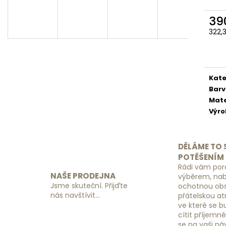
SADA ORGANIZÉRŮ DO KUFRU
ZÁMEK S KÓDEM
ČERNÝ
390 Kč
39
149 Kč
322,
Měr
cena
Kate
Bar
Mate
Výr
DĚLÁME TO 
POTĚŠENÍM
Rádi vám por
NAŠE PRODEJNA
výběrem, na
Jsme skuteční. Přijďte
ochotnou obs
nás navštívit...
přátelskou a
ve které se 
cítit příjemn
se na vaši ná