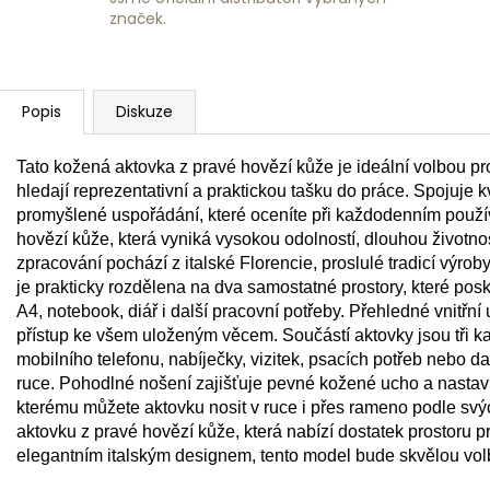
značek.
Popis
Diskuze
Tato kožená aktovka z pravé hovězí kůže je ideální volbou pr
hledají reprezentativní a praktickou tašku do práce. Spojuje k
promyšlené uspořádání, které oceníte při každodenním použív
hovězí kůže, která vyniká vysokou odolností, dlouhou životn
zpracování pochází z italské Florencie, proslulé tradicí výro
je prakticky rozdělena na dva samostatné prostory, které pos
A4, notebook, diář i další pracovní potřeby. Přehledné vnitřn
přístup ke všem uloženým věcem. Součástí aktovky jsou tři ka
mobilního telefonu, nabíječky, vizitek, psacích potřeb nebo da
ruce. Pohodlné nošení zajišťuje pevné kožené ucho a nastav
kterému můžete aktovku nosit v ruce i přes rameno podle sv
aktovku z pravé hovězí kůže, která nabízí dostatek prostoru 
elegantním italským designem, tento model bude skvělou volb