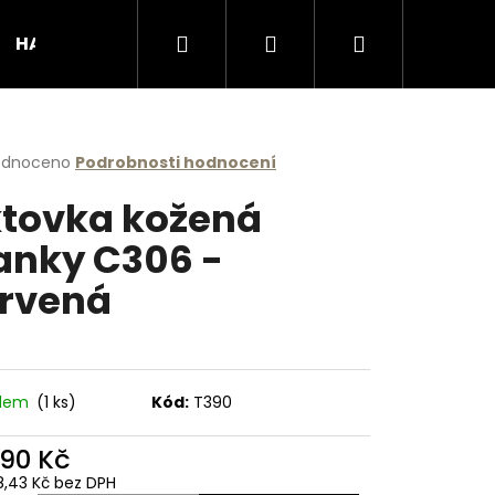
Hledat
Přihlášení
Nákupní
HANDMADE produkty
Podporujeme
Obcho
košík
rné
odnoceno
Podrobnosti hodnocení
cení
tovka kožená
ktu
anky C306 -
rvená
ček.
adem
(1 ks)
Kód:
T390
Následující
890 Kč
8,43 Kč bez DPH