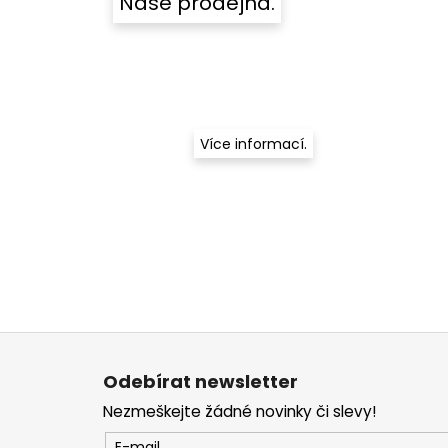
Naše prodejna.
Více informací.
Z
á
Odebírat newsletter
p
Nezmeškejte žádné novinky či slevy!
a
E-mail