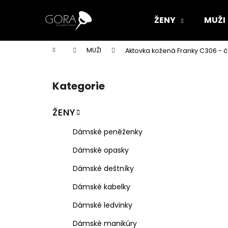
K
Přejít
na
o
ŽENY
MUŽI
obsah
Zpět
Zpět
š
do
do
í
Domů
MUŽI
Aktovka kožená Franky C306 - 
k
obchodu
obchodu
P
o
Kategorie
Přeskočit
s
kategorie
t
ŽENY
r
a
Dámské peněženky
n
Dámské opasky
n
í
Dámské deštníky
p
Dámské kabelky
a
Dámské ledvinky
n
e
Dámské manikúry