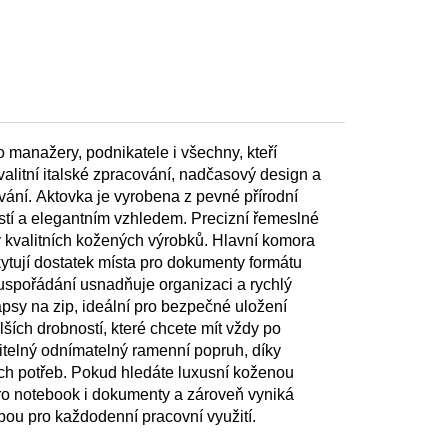
o manažery, podnikatele i všechny, kteří
valitní italské zpracování, nadčasový design a
ání. Aktovka je vyrobena z pevné přírodní
ostí a elegantním vzhledem. Precizní řemeslné
by kvalitních kožených výrobků. Hlavní komora
kytují dostatek místa pro dokumenty formátu
í uspořádání usnadňuje organizaci a rychlý
psy na zip, ideální pro bezpečné uložení
lších drobností, které chcete mít vždy po
itelný odnímatelný ramenní popruh, díky
ých potřeb. Pokud hledáte luxusní koženou
pro notebook i dokumenty a zároveň vyniká
ou pro každodenní pracovní využití.