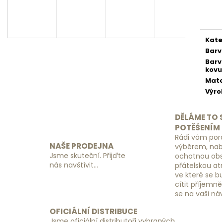
SADA ORGANIZÉRŮ DO KUFRU
ZÁMEK S KÓDEM
Měr
ČERNÝ
cena
390 Kč
149 Kč
Kate
Bar
Bar
kovu
Mate
Výr
DĚLÁME TO 
POTĚŠENÍM
Rádi vám por
NAŠE PRODEJNA
výběrem, na
Jsme skuteční. Přijďte
ochotnou obs
nás navštívit...
přátelskou a
ve které se 
cítit příjemn
se na vaši ná
OFICIÁLNÍ DISTRIBUCE
Jsme oficiální distributoři vybraných