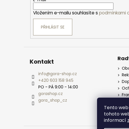
t
í
Vložením e-mailu souhlasíte s
podmínkami o
PŘIHLÁSIT SE
Rad
Kontakt
Obc
info
@
gora-shop.cz
Re
+420 603 158 945
Dop
PO - PÁ 9:00 - 14:00
Och
gorashop.cz
Fra
gora_shop_cz
Vel
Tento web 
tohoto webu
informací