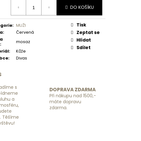
 NÁHRADNÍ RGL -
ná
DO KOŠÍKU
:
Tisk
gorie
:
MUŽI
va
:
Červená
Zeptat se
va
Hlídat
mosaz
:
Sdílet
riál
:
Kůže
obce
:
Divas
S
adíme s
DOPRAVA ZDARMA
bídneme
Při nákupu nad 1500,-
luhu a
máte dopravu
tmosféru,
zdarma.
budete
ě. Těšíme
vštěvu!