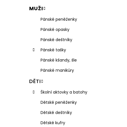
VISAČKA NA KUFR PLASTOVÁ RGL
l
MUŽI
49 Kč
Pánské peněženky
Pánské opasky
Pánské deštníky
Pánské tašky
Pánské kšandy, šle
Pánské manikúry
DĚTI
Školní aktovky a batohy
Dětské peněženky
Dětské deštníky
Dětské kufry