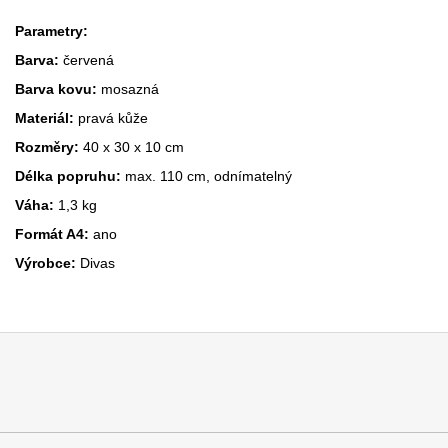
Parametry:
Barva:
červená
Barva kovu:
mosazná
Materiál:
pravá kůže
Rozměry:
40 x 30 x 10 cm
Délka popruhu:
max. 110 cm, odnímatelný
Váha:
1,3 kg
Formát A4:
ano
Výrobce:
Divas