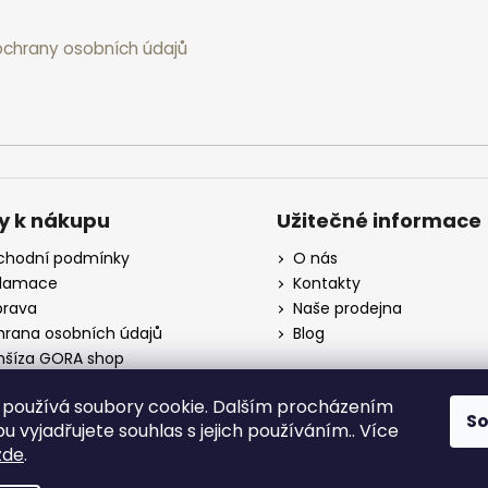
chrany osobních údajů
y k nákupu
Užitečné informace
hodní podmínky
O nás
klamace
Kontakty
rava
Naše prodejna
rana osobních údajů
Blog
nšíza GORA shop
koobchod
používá soubory cookie. Dalším procházením
S
 vyjadřujete souhlas s jejich používáním.. Více
zde
.