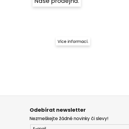
Naše prodejna.
Více informací.
Z
á
Odebírat newsletter
p
Nezmeškejte žádné novinky či slevy!
a
E-mail