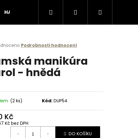
Hledat
Přihlášení
Nákupní
HANDMADE produkty
Podporujeme
Obcho
košík
rné
odnoceno
Podrobnosti hodnocení
cení
mská manikúra
ktu
rol - hnědá
ček.
adem
(2 ks)
Kód:
DUP54
0 Kč
Následující
67 Kč bez DPH
ná
DO KOŠÍKU
: