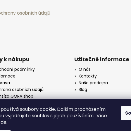
chrany osobních údajů
y k nákupu
Užitečné informace
hodní podmínky
O nás
klamace
Kontakty
rava
Naše prodejna
rana osobních údajů
Blog
nšíza GORA shop
koobchod
používá soubory cookie. Dalším procházením
S
 vyjadřujete souhlas s jejich používáním.. Více
zde
.