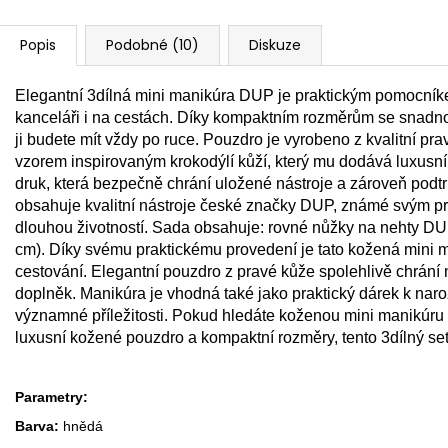
Popis
Podobné (10)
Diskuze
Elegantní 3dílná mini manikúra DUP je praktickým pomocník
kanceláři i na cestách. Díky kompaktním rozměrům se snadno 
ji budete mít vždy po ruce. Pouzdro je vyrobeno z kvalitní 
vzorem inspirovaným krokodýlí kůží, který mu dodává luxusní 
druk, která bezpečně chrání uložené nástroje a zároveň podt
obsahuje kvalitní nástroje české značky DUP, známé svým pr
dlouhou životností. Sada obsahuje: rovné nůžky na nehty DUP
cm). Díky svému praktickému provedení je tato kožená mini ma
cestování. Elegantní pouzdro z pravé kůže spolehlivě chrání 
doplněk. Manikúra je vhodná také jako praktický dárek k na
významné příležitosti. Pokud hledáte koženou mini manikúru 
luxusní kožené pouzdro a kompaktní rozměry, tento 3dílný se
Parametry:
Barva:
hnědá