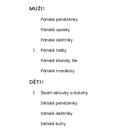
VISAČKA NA KUFR PLASTOVÁ RGL
l
MUŽI
49 Kč
Pánské peněženky
Pánské opasky
Pánské deštníky
Pánské tašky
Pánské kšandy, šle
Pánské manikúry
DĚTI
Školní aktovky a batohy
Dětské peněženky
Dětské deštníky
Dětské kufry