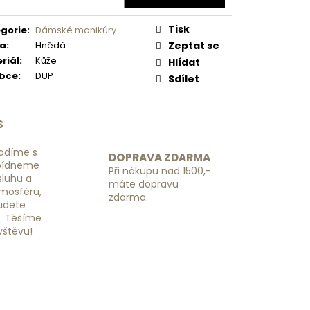
 NÁHRADNÍ RGL -
Tisk
gorie
:
Dámské manikúry
va
:
Hnědá
Zeptat se
riál
:
Kůže
Hlídat
obce
:
DUP
Sdílet
S
adíme s
DOPRAVA ZDARMA
bídneme
Při nákupu nad 1500,-
luhu a
máte dopravu
tmosféru,
zdarma.
budete
ě. Těšíme
vštěvu!