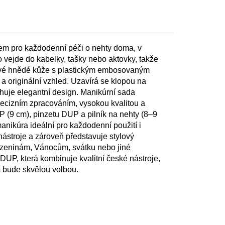
em pro každodenní péči o nehty doma, v
vejde do kabelky, tašky nebo aktovky, takže
pravé hnědé kůže s plastickým embosovaným
a originální vzhled. Uzavírá se klopou na
rhuje elegantní design. Manikúrní sada
ecizním zpracováním, vysokou kvalitou a
 (9 cm), pinzetu DUP a pilník na nehty (8–9
nikúra ideální pro každodenní použití i
nástroje a zároveň představuje stylový
rozeninám, Vánocům, svátku nebo jiné
DUP, která kombinuje kvalitní české nástroje,
t bude skvělou volbou.