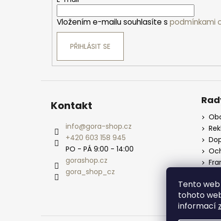
t
í
Vložením e-mailu souhlasíte s
podmínkami o
PŘIHLÁSIT SE
Rad
Kontakt
Obc
info
@
gora-shop.cz
Re
+420 603 158 945
Dop
PO - PÁ 9:00 - 14:00
Och
gorashop.cz
Fra
gora_shop_cz
Vel
Tento web 
tohoto webu
informací