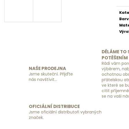
SADA ORGANIZÉRŮ DO KUFRU
ZÁMEK S KÓDEM
ČERNÝ
390 Kč
Kate
149 Kč
Bar
Mate
Výr
DĚLÁME TO 
POTĚŠENÍM
Rádi vám por
NAŠE PRODEJNA
výběrem, na
Jsme skuteční. Přijďte
ochotnou obs
nás navštívit...
přátelskou a
ve které se 
cítit příjemn
se na vaši ná
OFICIÁLNÍ DISTRIBUCE
Jsme oficiální distributoři vybraných
značek.