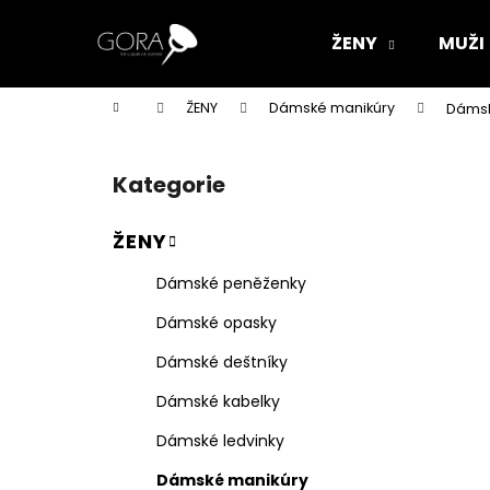
K
Přejít
na
o
ŽENY
MUŽI
obsah
Zpět
Zpět
š
do
do
í
Domů
ŽENY
Dámské manikúry
Dámsk
k
obchodu
obchodu
P
o
Kategorie
Přeskočit
s
kategorie
t
ŽENY
r
a
Dámské peněženky
n
Dámské opasky
n
í
Dámské deštníky
p
Dámské kabelky
a
Dámské ledvinky
n
e
Dámské manikúry