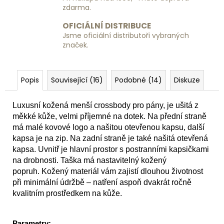
zdarma.
OFICIÁLNÍ DISTRIBUCE
Jsme oficiální distributoři vybraných
značek.
Popis
Související (16)
Podobné (14)
Diskuze
Luxusní kožená menší crossbody pro pány, je ušitá z
měkké kůže, velmi příjemné na dotek. Na přední straně
má malé kovové logo a našitou otevřenou kapsu, další
kapsa je na zip. Na zadní straně je také našitá otevřená
kapsa.
Uvnitř je hlavní prostor s postranními kapsičkami
na drobnosti. Taška má nastavitelný kožený
popruh.
Kožený materiál vám zajistí dlouhou životnost
při minimální údržbě – natření aspoň dvakrát ročně
kvalitním prostředkem na kůže.
Parametry: