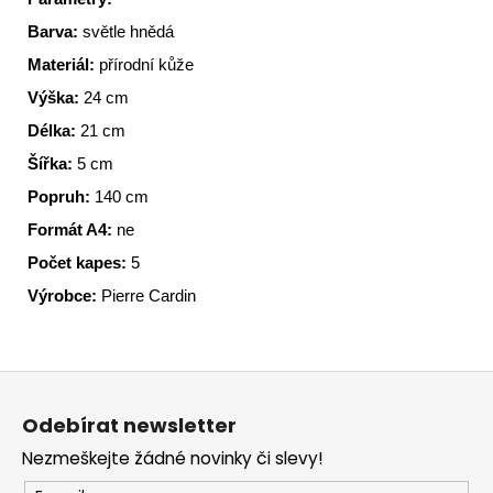
Barva:
světle hnědá
Materiál:
přírodní kůže
Výška:
24 cm
Délka:
21 cm
Šířka:
5 cm
Popruh:
140 cm
Formát A4:
ne
Počet kapes:
5
Výrobce:
Pierre Cardin
Z
á
Odebírat newsletter
p
Nezmeškejte žádné novinky či slevy!
a