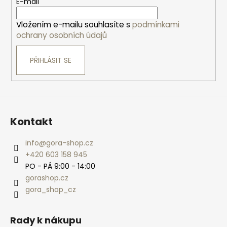
t
E-mail
í
Vložením e-mailu souhlasíte s
podmínkami
ochrany osobních údajů
PŘIHLÁSIT SE
Kontakt
info
@
gora-shop.cz
+420 603 158 945
PO - PÁ 9:00 - 14:00
gorashop.cz
gora_shop_cz
Rady k nákupu