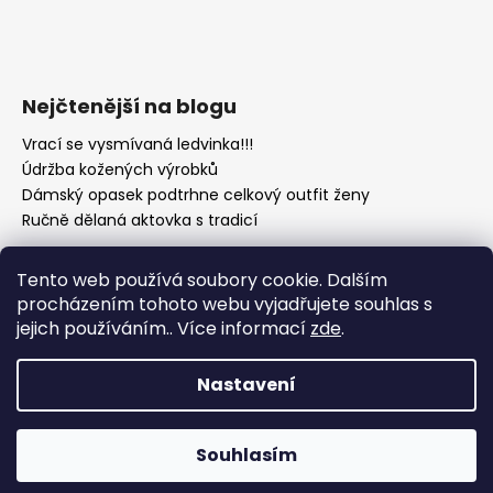
Nejčtenější na blogu
Vrací se vysmívaná ledvinka!!!
Údržba kožených výrobků
Dámský opasek podtrhne celkový outfit ženy
Ručně dělaná aktovka s tradicí
Tento web používá soubory cookie. Dalším
procházením tohoto webu vyjadřujete souhlas s
jejich používáním.. Více informací
zde
.
Nastavení
Vytvořil Shoptet
Copyright 2026
Kožená galanterie gora-shop.cz
.
Souhlasím
Všechna práva vyhrazena.