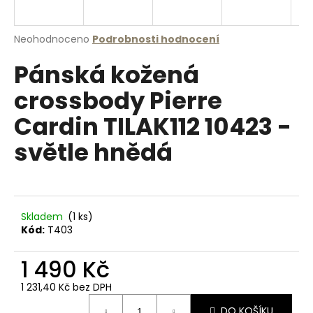
a
j
Průměrné
Neohodnoceno
Podrobnosti hodnocení
í
hodnocení
Pánská kožená
produktu
t
je
?
crossbody Pierre
0,0
z
Cardin TILAK112 10423 -
5
hvězdiček.
světle hnědá
HLEDAT
Skladem
(1 ks)
D
Kód:
T403
o
p
1 490 Kč
o
r
1 231,40 Kč bez DPH
u
Měrná
DO KOŠÍKU
cena: