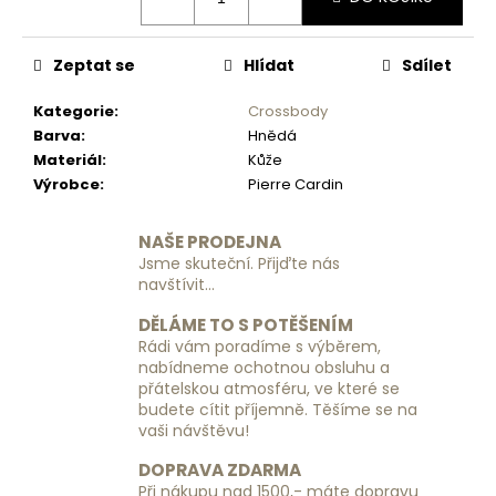
č
u
j
Zeptat se
Hlídat
Sdílet
e
m
Kategorie
:
Crossbody
e
Barva
:
Hnědá
Materiál
:
Kůže
Výrobce
:
Pierre Cardin
PÁNSKÁ
CROSSBODY
Z
NAŠE PRODEJNA
POLYESTERU
Jsme skuteční. Přijďte nás
PIERRE
CARDIN
navštívit...
2011
ALAN09
DĚLÁME TO S POTĚŠENÍM
-
Rádi vám poradíme s výběrem,
ČERNÁ
nabídneme ochotnou obsluhu a
800
přátelskou atmosféru, ve které se
Kč
budete cítit příjemně. Těšíme se na
vaši návštěvu!
DOPRAVA ZDARMA
Při nákupu nad 1500,- máte dopravu