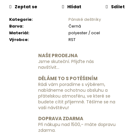
č
u
Zeptat se
Hlídat
Sdílet
j
Kategorie
:
Pánské deštníky
e
Barva
:
Černá
m
Materiál
:
polyester / ocel
e
Výrobce
:
RST
DÁMSKÁ
NAŠE PRODEJNA
KOŽENÁ
Jsme skuteční. Přijďte nás
KABELKA
navštívit...
PŘES
RAMENO
NOELIA
DĚLÁME TO S POTĚŠENÍM
BOLGER
Rádi vám poradíme s výběrem,
NB
nabídneme ochotnou obsluhu a
3010
přátelskou atmosféru, ve které se
C
budete cítit příjemně. Těšíme se na
-
vaši návštěvu!
ČERNÁ
3
DOPRAVA ZDARMA
190
Při nákupu nad 1500,- máte dopravu
Kč
zdarma.