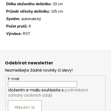
Délka složeného deštníku:
33
cm
Průměr střechy deštníku:
105
cm
Systém:
automatický
Počet prutů:
8
Výrobce:
RST
Z
á
Odebírat newsletter
p
Nezmeškejte žádné novinky či slevy!
a
t
E-mail
í
Vložením e-mailu souhlasíte s
podmínkami
ochrany osobních údajů
PŘIHLÁSIT SE