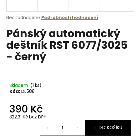
a
j
Průměrné
Neohodnoceno
Podrobnosti hodnocení
í
hodnocení
Pánský automatický
produktu
t
je
?
deštník RST 6077/3025
0,0
z
- černý
5
hvězdiček.
HLEDAT
Skladem
(1 ks)
Kód:
DE588
D
390 Kč
o
p
322,31 Kč bez DPH
o
Měrná
r
DO KOŠÍKU
cena:
u