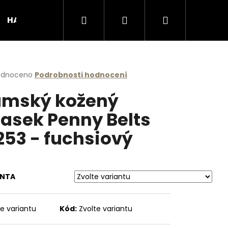
Hledat
Přihlášení
Nákupní
HANDMADE produkty
Podporujeme
Obcho
košík
rné
odnoceno
Podrobnosti hodnocení
cení
mský kožený
ktu
asek Penny Belts
253 - fuchsiový
ček.
ANTA
Následující
te variantu
Kód:
Zvolte variantu