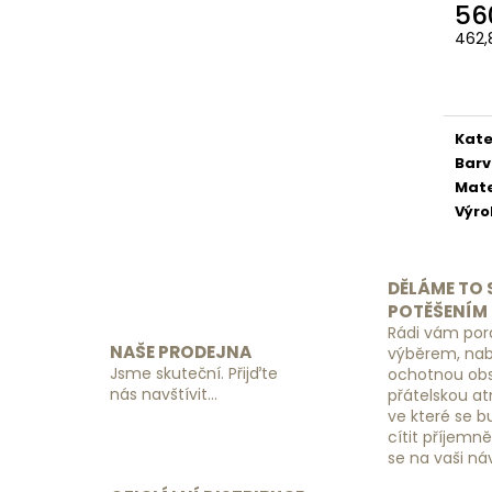
SADA ORGANIZÉRŮ DO KUFRU
ZÁMEK S KÓDEM
56
ČERNÝ
390 Kč
462,
149 Kč
Měr
cena
Kate
Bar
Mate
Výr
DĚLÁME TO 
POTĚŠENÍM
Rádi vám por
NAŠE PRODEJNA
výběrem, na
Jsme skuteční. Přijďte
ochotnou obs
nás navštívit...
přátelskou a
ve které se 
cítit příjemn
se na vaši ná