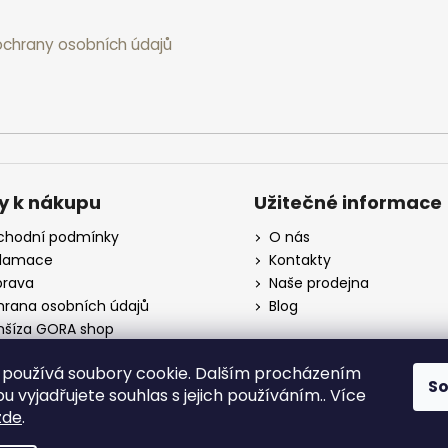
chrany osobních údajů
y k nákupu
Užitečné informace
hodní podmínky
O nás
klamace
Kontakty
rava
Naše prodejna
rana osobních údajů
Blog
nšíza GORA shop
koobchod
používá soubory cookie. Dalším procházením
S
 vyjadřujete souhlas s jejich používáním.. Více
zde
.