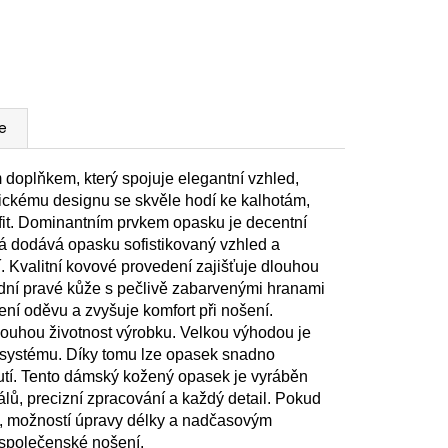
e
oplňkem, který spojuje elegantní vzhled,
tickému designu se skvěle hodí ke kalhotám,
tfit. Dominantním prvkem opasku je decentní
rá dodává opasku sofistikovaný vzhled a
 Kvalitní kovové provedení zajišťuje dlouhou
řídní pravé kůže s pečlivě zabarvenými hranami
ení oděvu a zvyšuje komfort při nošení.
louhou životnost výrobku. Velkou výhodou je
systému. Díky tomu lze opasek snadno
nutí. Tento dámský kožený opasek je vyráběn
, precizní zpracování a každý detail. Pokud
, možností úpravy délky a nadčasovým
 společenské nošení.