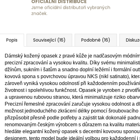
OFICIÁLNÍ DISTRIBUCE
Jsme oficiální distributoři vybraných
značek.
Popis
Související (16)
Podobné (16)
Diskuz
Dámský kožený opasek z pravé kůže je nadčasovým módním d
precizní zpracování a vysokou kvalitu. Díky svému minimalis
džínům, sukním i šatům a snadno doplní ležérní i formální ou
kovová spona s povrchovou úpravou NKS (nikl satinato), kte
zároveň vyniká vysokou odolností při každodenním používání.
životnost i spolehlivou funkčnost. Opasek je vyroben z prvot
a upravenou rubovou stranou, která minimalizuje riziko obarv
Precizní řemeslné zpracování zaručuje vysokou odolnost a d
možnost jednoduchého zkrácení délky pomocí šroubovacího 
přizpůsobit přesně podle potřeby a zajistit tak dokonalé pad
renomovaným českým výrobcem s důrazem na kvalitu materiálů
hledáte elegantní kožený opasek s decentní kovovou sponou
designem, tento model bude ideální volbou pro každodenní i