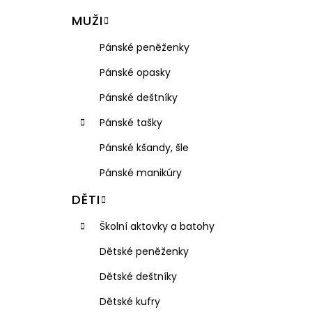
VISAČKA NA KUFR PLASTOVÁ RGL
l
MUŽI
49 Kč
Pánské peněženky
Pánské opasky
Pánské deštníky
Pánské tašky
Pánské kšandy, šle
Pánské manikúry
DĚTI
Školní aktovky a batohy
Dětské peněženky
Dětské deštníky
Dětské kufry