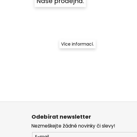
Naše prodejna.
Více informací.
Z
á
Odebírat newsletter
p
Nezmeškejte žádné novinky či slevy!
a
E-mail