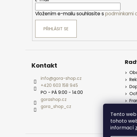
t
í
Vložením e-mailu souhlasíte s
podmínkami o
PŘIHLÁSIT SE
Rad
Kontakt
Obc
info
@
gora-shop.cz
Re
+420 603 158 945
Dop
PO - PÁ 9:00 - 14:00
Och
gorashop.cz
Fra
gora_shop_cz
Vel
Tento web 
tohoto webu
informací