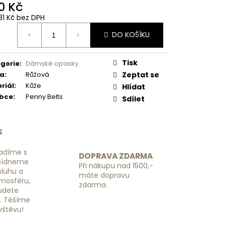
 NÁHRADNÍ RGL -
0 Kč
81 Kč bez DPH
ná
DO KOŠÍKU
:
Tisk
gorie
:
Dámské opasky
va
:
Růžová
Zeptat se
riál
:
Kůže
Hlídat
obce
:
Penny Belts
Sdílet
S
adíme s
DOPRAVA ZDARMA
bídneme
Při nákupu nad 1500,-
luhu a
máte dopravu
tmosféru,
zdarma.
budete
ě. Těšíme
vštěvu!