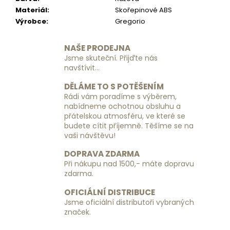
č
Materiál
:
Skořepinové ABS
u
Výrobce
:
Gregorio
j
e
m
NAŠE PRODEJNA
e
Jsme skuteční. Přijďte nás
navštívit...
DĚLÁME TO S POTĚŠENÍM
DÁMSKÁ
KOŽENÁ
Rádi vám poradíme s výběrem,
PENĚŽENKA
nabídneme ochotnou obsluhu a
GREGORIO
přátelskou atmosféru, ve které se
GS-
budete cítit příjemně. Těšíme se na
102
vaši návštěvu!
-
MODRÁ
DOPRAVA ZDARMA
1
Při nákupu nad 1500,- máte dopravu
190
zdarma.
Kč
OFICIÁLNÍ DISTRIBUCE
Jsme oficiální distributoři vybraných
značek.