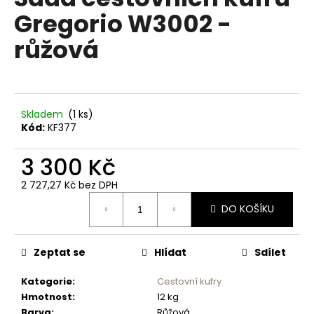
je
a
Gregorio W3002 -
0,0
z
j
růžová
5
í
hvězdiček.
t
?
Skladem
(1 ks)
Kód:
KF377
3 300 Kč
HLEDAT
2 727,27 Kč bez DPH
Měrná
DO KOŠÍKU
cena:
D
o
p
Zeptat se
Hlídat
Sdílet
o
Kategorie
:
Cestovní kufry
r
Hmotnost
:
12 kg
u
Barva
:
Růžová