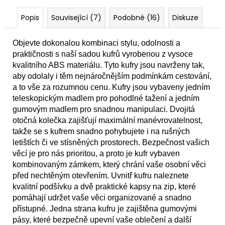
Popis
Související (7)
Podobné (16)
Diskuze
Objevte dokonalou kombinaci stylu, odolnosti a
praktičnosti s naší sadou kufrů vyrobenou z vysoce
kvalitního ABS materiálu. Tyto kufry jsou navrženy tak,
aby odolaly i těm nejnáročnějším podmínkám cestování,
a to vše za rozumnou cenu. Kufry jsou vybaveny jedním
teleskopickým madlem pro pohodlné tažení a jedním
gumovým madlem pro snadnou manipulaci. Dvojitá
otočná kolečka zajišťují maximální manévrovatelnost,
takže se s kufrem snadno pohybujete i na rušných
letištích či ve stísněných prostorech. Bezpečnost vašich
věcí je pro nás prioritou, a proto je kufr vybaven
kombinovaným zámkem, který chrání vaše osobní věci
před nechtěným otevřením. Uvnitř kufru naleznete
kvalitní podšívku a dvě praktické kapsy na zip, které
pomáhají udržet vaše věci organizované a snadno
přístupné. Jedna strana kufru je zajištěna gumovými
pásy, které bezpečně upevní vaše oblečení a další