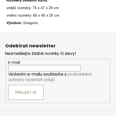
Rozměry velkého kufru:
vnější rozměry: 75 x 47 x 29 cm
vnitřní rozměry: 65 x 45 x 25 cm
Výrobce:
Gregorio
Z
á
Odebírat newsletter
p
Nezmeškejte žádné novinky či slevy!
a
t
E-mail
í
Vložením e-mailu souhlasíte s
podmínkami
ochrany osobních údajů
PŘIHLÁSIT SE