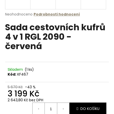
a
j
Průměrné
Neohodnoceno
Podrobnosti hodnocení
í
hodnocení
Sada cestovních kufrů
produktu
t
je
?
4 v 1 RGL 2090 -
0,0
z
červená
5
hvězdiček.
HLEDAT
Skladem
(1 ks)
Kód:
KF467
D
o
5 670 Kč
–43 %
3 199 Kč
p
o
2 643,80 Kč bez DPH
r
Měrná
u
DO KOŠÍKU
cena: