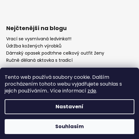
Nejčtenější na blogu
Vrací se vysmívaná ledvinka!!!
Údržba kožených výrobků
Dámský opasek podtrhne celkový outfit ženy
Ručně dělaná aktovka s tradicí
Tento web používá soubory cookie. Dalším
procházením tohoto webu vyjadřujete souhlas s
jejich používáním.. Více informací
zde
.
Nastavení
Vytvořil Shoptet
Copyright 2026
Kožená galanterie gora-shop.cz
.
Souhlasím
Všechna práva vyhrazena.