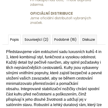
Při nákupu nad 1500,- máte dopravu
Kč
zdarma.
OFICIÁLNÍ DISTRIBUCE
Jsme oficiální distributoři vybraných
značek.
Popis
Související (2)
Podobné (16)
Diskuze
Představujeme vám exkluzivní sadu luxusních kufrů 4 in
1, které kombinují styl, funkčnost a vysokou odolnost.
Každý detail byl pečlivě navržen, aby splnil požadavky i
těch nejnáročnějších cestovatelů. Kufry jsou vybaveny
silnými vnitřními popruhy, které zajistí bezpečné a pevné
uložení vašich zavazadel, aby se během cestování
minimalizovalo přemisťování a pomačkání
obsahu. Integrované stabilizační nožičky chrání spodní
část kufru před nečistotami a poškozením, čímž
přispívají k jeho dlouhé životnosti a udržují jej v
salónním stavu. Robustní a lehký duralový rám, který lze