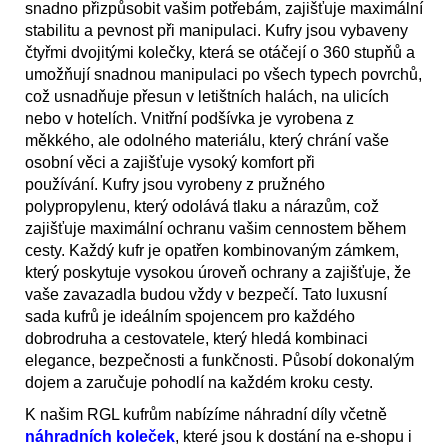
snadno přizpůsobit vašim potřebám, zajišťuje maximální
stabilitu a pevnost při manipulaci. Kufry jsou vybaveny
čtyřmi dvojitými kolečky, která se otáčejí o 360 stupňů a
umožňují snadnou manipulaci po všech typech povrchů,
což usnadňuje přesun v letištních halách, na ulicích
nebo v hotelích. Vnitřní podšívka je vyrobena z
měkkého, ale odolného materiálu, který chrání vaše
osobní věci a zajišťuje vysoký komfort při
používání. Kufry jsou vyrobeny z pružného
polypropylenu, který odolává tlaku a nárazům, což
zajišťuje maximální ochranu vašim cennostem během
cesty. Každý kufr je opatřen kombinovaným zámkem,
který poskytuje vysokou úroveň ochrany a zajišťuje, že
vaše zavazadla budou vždy v bezpečí. Tato luxusní
sada kufrů je ideálním spojencem pro každého
dobrodruha a cestovatele, který hledá kombinaci
elegance, bezpečnosti a funkčnosti. Působí dokonalým
dojem a zaručuje pohodlí na každém kroku cesty.
K našim RGL kufrům nabízíme náhradní díly včetně
náhradních koleček
, které jsou k dostání na e-shopu i