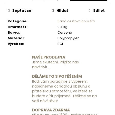
č
u
Zeptat se
Hlídat
Sdílet
j
e
Kategorie
:
Sada cestovních kufrů
m
Hmotnost
:
9.4 kg
e
Barva
:
Červená
Materiál
:
Polypropylen
CESTOVNÍ
Výrobce
:
RGL
KUFR
PIERRE
CARDIN
NAŠE PRODEJNA
LEE01
Jsme skuteční. Přijďte nás
PP12
navštívit...
106
X
DĚLÁME TO S POTĚŠENÍM
3
Rádi vám poradíme s výběrem,
Z
nabídneme ochotnou obsluhu a
-
přátelskou atmosféru, ve které se
MÁTA
budete cítit příjemně. Těšíme se na
-
VELKÝ
vaši návštěvu!
2
DOPRAVA ZDARMA
090