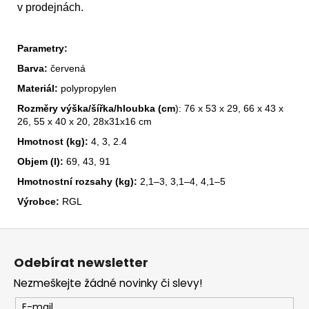
v prodejnách.
Parametry:
Barva:
červená
Materiál:
polypropylen
Rozměry výška/šířka/hloubka (cm
): 76 x 53 x 29, 66 x 43 x
26, 55 x 40 x 20, 28x31x16 cm
Hmotnost (kg):
4, 3, 2.4
Objem (l):
69, 43, 91
Hmotnostní rozsahy (kg):
2,1–3, 3,1–4, 4,1–5
Výrobce:
RGL
Z
á
Odebírat newsletter
p
Nezmeškejte žádné novinky či slevy!
a
t
E-mail