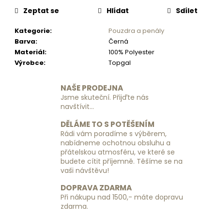
č
u
Zeptat se
Hlídat
Sdílet
j
Kategorie
:
Pouzdra a penály
e
Barva
:
Černá
m
Materiál
:
100% Polyester
e
Výrobce
:
Topgal
SADA
NAŠE PRODEJNA
ORGANIZÉRŮ
Jsme skuteční. Přijďte nás
DO
navštívit...
KUFRU
390
DĚLÁME TO S POTĚŠENÍM
Kč
Rádi vám poradíme s výběrem,
nabídneme ochotnou obsluhu a
přátelskou atmosféru, ve které se
budete cítit příjemně. Těšíme se na
vaši návštěvu!
DOPRAVA ZDARMA
Při nákupu nad 1500,- máte dopravu
zdarma.