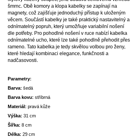
šmrnc. Obě komory a klopa kabelky se zapínají na
magnety, což zajišťuje jednoduchý přístup k uloženým
věcem. Součástí kabelky je také praktický nastavitelný a
odnímatelný popruh, který umožňuje variabilní nošení
dle potřeby. Pro pohodlné nošení v ruce nabízí kabelka
odnímatelné ucho, které lze také pohodlně přehodit přes
rameno. Tato kabelka je tedy skvělou volbou pro ženy,
které hledají kombinaci elegance, funkčnosti a
nadčasovosti.
Parametry:
Barva:
šedá
Barva kovu:
stříbrná
Materiál:
pravá kůže
Výška:
31 cm
Šířka:
8 cm
Délka:
29 cm