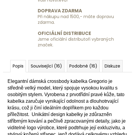
DOPRAVA ZDARMA
Při nákupu nad 1500,- máte dopravu
zdarma.
OFICIÁLNÍ DISTRIBUCE
Jsme oficiální distributoři vybraných
značek.
Popis
Související (16)
Podobné (16)
Diskuze
Elegantní dámská crossbody kabelka Gregorio je
středně velký model, který spojuje vysokou kvalitu s
osobitým stylem. Vyrobena z prvotřídní pravé kůže, tato
kabelka zaručuje vynikající odolnost a dlouhotrvající
krásu, což ji činí ideálním doplňkem pro každou
příležitost. Unikátní design kabelky je zdůrazněn
stříbrným kování a pečlivě zpracovanými detaily, jako je
viditelné logo výrobce, které podtrhuje její exkluzivitu, a
stylový kožený střapec, jenž dodává celkovému vzhledu