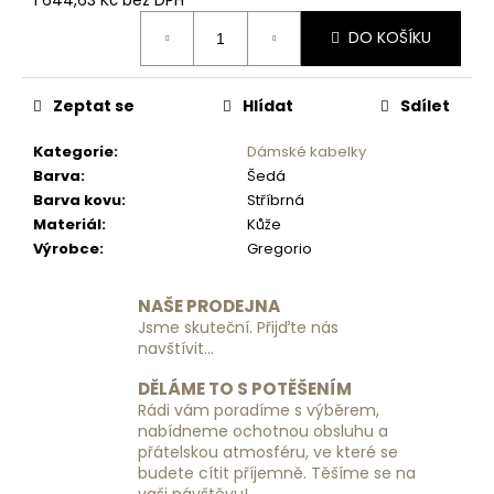
č
Měrná
u
DO KOŠÍKU
cena:
j
e
m
Zeptat se
Hlídat
Sdílet
e
Kategorie
:
Dámské kabelky
Barva
:
Šedá
DÁMSKÁ
Barva kovu
:
Stříbrná
KOŽENÁ
Materiál
:
Kůže
PENĚŽENKA
GREGORIO
Výrobce
:
Gregorio
GS-
102
-
NAŠE PRODEJNA
MODRÁ
Jsme skuteční. Přijďte nás
navštívit...
1
190
Kč
DĚLÁME TO S POTĚŠENÍM
Rádi vám poradíme s výběrem,
nabídneme ochotnou obsluhu a
přátelskou atmosféru, ve které se
budete cítit příjemně. Těšíme se na
vaši návštěvu!