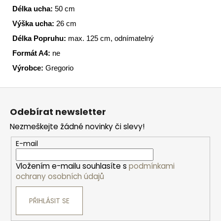
Délka ucha:
50 cm
Výška ucha:
26 cm
Délka Popruhu:
max. 125 cm, odnímatelný
Formát A4:
ne
Výrobce:
Gregorio
Z
á
Odebírat newsletter
p
Nezmeškejte žádné novinky či slevy!
a
t
E-mail
í
Vložením e-mailu souhlasíte s
podmínkami
ochrany osobních údajů
PŘIHLÁSIT SE