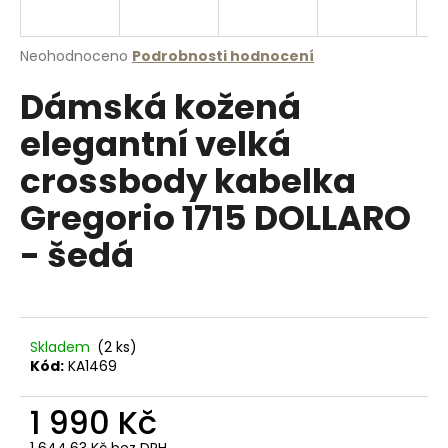
a
j
Průměrné
Neohodnoceno
Podrobnosti hodnocení
í
hodnocení
Dámská kožená
produktu
t
je
?
elegantní velká
0,0
z
crossbody kabelka
5
hvězdiček.
Gregorio 1715 DOLLARO
HLEDAT
- šedá
D
o
Skladem
(2 ks)
p
Kód:
KA1469
o
r
1 990 Kč
u
1 644,63 Kč bez DPH