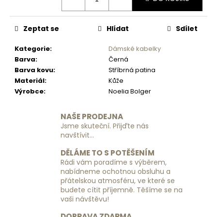
č
u
j
Zeptat se
Hlídat
Sdílet
e
m
Kategorie
:
Dámské kabelky
e
Barva
:
Černá
Barva kovu
:
Stříbrná patina
Materiál
:
Kůže
CESTOVNÍ
KUFR
Výrobce
:
Noelia Bolger
PIERRE
CARDIN
LEE01
NAŠE PRODEJNA
PP12
Jsme skuteční. Přijďte nás
106
navštívit...
X
3
DĚLÁME TO S POTĚŠENÍM
Z
Rádi vám poradíme s výběrem,
-
nabídneme ochotnou obsluhu a
MÁTA
přátelskou atmosféru, ve které se
-
VELKÝ
budete cítit příjemně. Těšíme se na
vaši návštěvu!
2
090
DOPRAVA ZDARMA