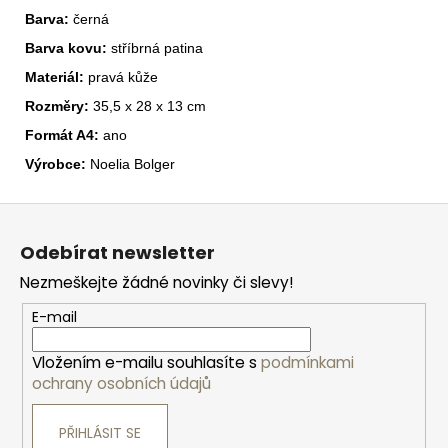
Barva:
černá
Barva kovu:
stříbrná patina
Materiál:
pravá kůže
Rozměry:
35,5 x 28 x 13 cm
Formát A4:
ano
Výrobce:
Noelia Bolger
Z
á
Odebírat newsletter
p
Nezmeškejte žádné novinky či slevy!
a
t
E-mail
í
Vložením e-mailu souhlasíte s
podmínkami
ochrany osobních údajů
PŘIHLÁSIT SE