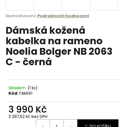
a
j
Průměrné
Neohodnoceno
Podrobnosti hodnocení
í
hodnocení
Dámská kožená
produktu
t
je
?
kabelka na rameno
0,0
z
Noelia Bolger NB 2063
5
hvězdiček.
C - černá
HLEDAT
Skladem
(1 ks)
D
Kód:
FAM141
o
p
3 990 Kč
o
r
3 297,52 Kč bez DPH
u
Měrná
DO KOŠÍKU
cena: