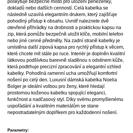
poskytuje bezpečné místo pro uložení peněženky,
dokladů nebo dalších cenností. Celá kabelka se
následně uzavírá elegantním drukem, který zajišťuje
pohodlný přístup k obsahu. Uvnitř naleznete dvě
otevřené přihrádky na drobnosti a praktickou kapsu na
zip, která pomůže bezpečně uložit klíče, mobilní telefon
nebo jiné cenné předměty. Na zadní straně kabelky je
umístěna další zipová kapsa pro rychlý přístup k věcem,
které chcete mít stále po ruce. Interiér je doplněn kvalitní
látkovou podšívkou barevně sladěnou s odstínem kůže,
která podtrhuje precizní zpracování a elegantní vzhled
kabelky. Pohodlná ramenní ucha umožňují komfortní
nošení po celý den. Luxusní dámská kabelka Noelia
Bolger je ideální volbou pro ženy, které hledají
prostornou koženou kabelku spojující eleganci,
funkčnost a nadčasový styl. Díky svému promyšlenému
uspořádání a kvalitním materiálům se stane
nepostradatelným doplňkem pro každodenní nošení.
Parametry: