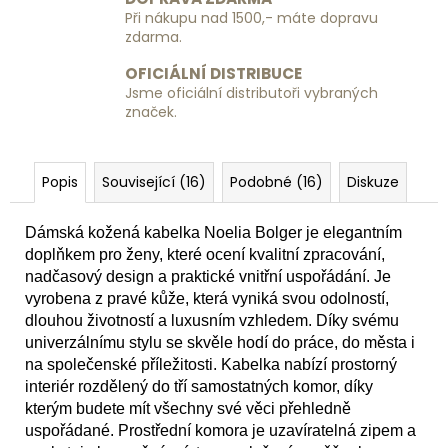
Kč
Při nákupu nad 1500,- máte dopravu
zdarma.
OFICIÁLNÍ DISTRIBUCE
Jsme oficiální distributoři vybraných
značek.
Popis
Související (16)
Podobné (16)
Diskuze
Dámská kožená kabelka Noelia Bolger je elegantním
doplňkem pro ženy, které ocení kvalitní zpracování,
nadčasový design a praktické vnitřní uspořádání. Je
vyrobena z
pravé kůže, která vyniká svou odolností,
dlouhou životností a luxusním vzhledem. Díky svému
univerzálnímu stylu se skvěle hodí do práce, do města i
na společenské příležitosti. Kabelka nabízí prostorný
interiér rozdělený do tří samostatných komor, díky
kterým budete mít všechny své věci přehledně
uspořádané. Prostřední komora je uzavíratelná zipem a