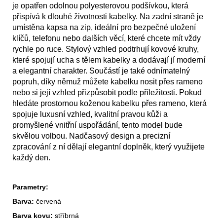
je opatřen odolnou polyesterovou podšívkou, která
přispívá k dlouhé životnosti kabelky. Na zadní straně je
umístěna kapsa na zip, ideální pro bezpečné uložení
klíčů, telefonu nebo dalších věcí, které chcete mít vždy
rychle po ruce. Stylový vzhled podtrhují kovové kruhy,
které spojují ucha s tělem kabelky a dodávají jí moderní
a elegantní charakter. Součástí je také odnímatelný
popruh, díky němuž můžete kabelku nosit přes rameno
nebo si její vzhled přizpůsobit podle příležitosti. Pokud
hledáte prostornou koženou kabelku přes rameno, která
spojuje luxusní vzhled, kvalitní pravou kůži a
promyšlené vnitřní uspořádání, tento model bude
skvělou volbou. Nadčasový design a precizní
zpracování z ní dělají elegantní doplněk, který využijete
každý den.
Parametry:
Barva:
červená
Barva kovu:
stříbrná