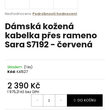
a
j
Průměrné
Neohodnoceno
Podrobnosti hodnocení
í
hodnocení
Dámská kožená
produktu
t
je
?
kabelka přes rameno
0,0
z
Sara S7192 - červená
5
hvězdiček.
HLEDAT
Skladem
(1 ks)
Kód:
KA1527
D
2 390 Kč
o
p
1 975,21 Kč bez DPH
o
Měrná
r
DO KOŠÍKU
cena:
u