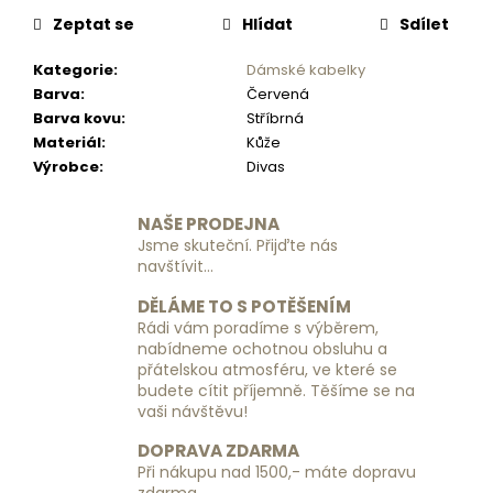
č
u
Zeptat se
Hlídat
Sdílet
j
Kategorie
:
Dámské kabelky
e
Barva
:
Červená
m
Barva kovu
:
Stříbrná
e
Materiál
:
Kůže
Výrobce
:
Divas
PÁNSKÁ
CROSSBODY
NAŠE PRODEJNA
Z
POLYESTERU
Jsme skuteční. Přijďte nás
PIERRE
navštívit...
CARDIN
2011
DĚLÁME TO S POTĚŠENÍM
ALAN09
Rádi vám poradíme s výběrem,
-
nabídneme ochotnou obsluhu a
ČERNÁ
přátelskou atmosféru, ve které se
800
budete cítit příjemně. Těšíme se na
Kč
vaši návštěvu!
DOPRAVA ZDARMA
Při nákupu nad 1500,- máte dopravu