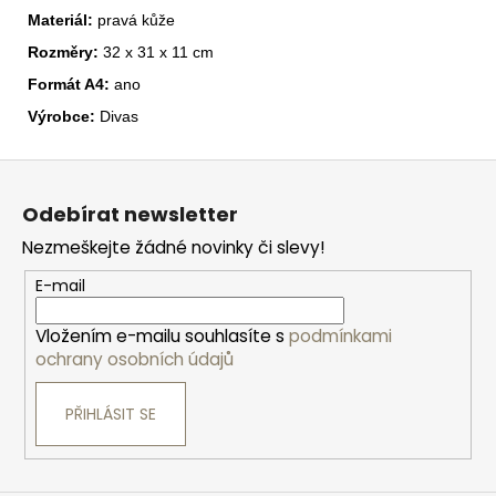
Materiál:
pravá kůže
Rozměry:
32 x 31 x 11 cm
Formát A4:
ano
Výrobce:
Divas
Z
á
Odebírat newsletter
p
Nezmeškejte žádné novinky či slevy!
a
t
E-mail
í
Vložením e-mailu souhlasíte s
podmínkami
ochrany osobních údajů
PŘIHLÁSIT SE