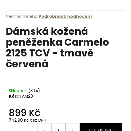
a
j
Průměrné
Neohodnoceno
Podrobnosti hodnocení
í
hodnocení
Dámská kožená
produktu
t
je
?
peněženka Carmelo
0,0
z
2125 TCV - tmavě
5
hvězdiček.
červená
HLEDAT
Skladem
(3 ks)
D
Kód:
FAM20
o
p
899 Kč
o
r
742,98 Kč bez DPH
u
Měrná
DO KOŠÍKU
cena: