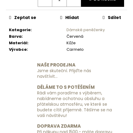
č
u
j
Zeptat se
Hlídat
Sdílet
e
m
Kategorie
:
Dámské peněženky
e
Barva
:
Červená
Materiál
:
Kůže
Výrobce
:
Carmelo
CESTOVNÍ
KUFR
RGL
NAŠE PRODEJNA
PP6
Jsme skuteční. Přijďte nás
-
SVĚTLE
navštívit...
MODRÝ
-
DĚLÁME TO S POTĚŠENÍM
MALÝ
Rádi vám poradíme s výběrem,
nabídneme ochotnou obsluhu a
1
690
přátelskou atmosféru, ve které se
Kč
budete cítit příjemně. Těšíme se na
vaši návštěvu!
DOPRAVA ZDARMA
Při nákupu nad 1500,- máte dopravu