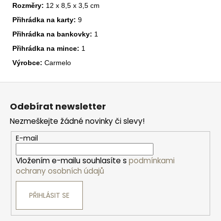
Rozměry:
12 x 8,5 x 3,5 cm
Přihrádka na karty:
9
Přihrádka na bankovky:
1
Přihrádka na mince:
1
Výrobce:
Carmelo
Z
á
Odebírat newsletter
p
Nezmeškejte žádné novinky či slevy!
a
t
E-mail
í
Vložením e-mailu souhlasíte s
podmínkami
ochrany osobních údajů
PŘIHLÁSIT SE