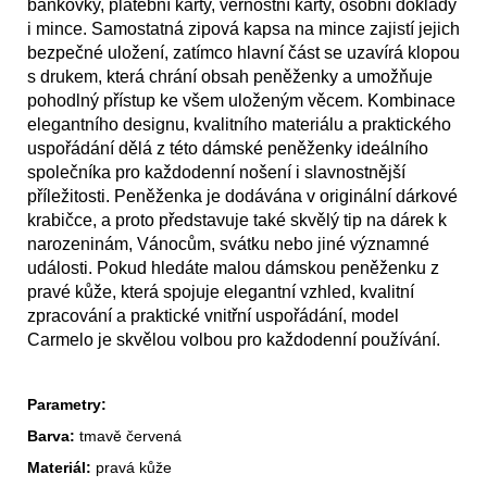
bankovky, platební karty, věrnostní karty, osobní doklady
i mince. Samostatná zipová kapsa na mince zajistí jejich
bezpečné uložení, zatímco hlavní část se uzavírá klopou
s drukem, která chrání obsah peněženky a umožňuje
pohodlný přístup ke všem uloženým věcem. Kombinace
elegantního designu, kvalitního materiálu a praktického
uspořádání dělá z této dámské peněženky ideálního
společníka pro každodenní nošení i slavnostnější
příležitosti. Peněženka je dodávána v originální dárkové
krabičce, a proto představuje také skvělý tip na dárek k
narozeninám, Vánocům, svátku nebo jiné významné
události. Pokud hledáte malou dámskou peněženku z
pravé kůže, která spojuje elegantní vzhled, kvalitní
zpracování a praktické vnitřní uspořádání, model
Carmelo je skvělou volbou pro každodenní používání.
Parametry:
Barva:
tmavě červená
Materiál:
pravá kůže