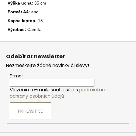
Výška ucha:
35 cm
Formát A4:
ano
Kapsa laptop:
15"
Výrobce:
Camilla
Z
á
Odebírat newsletter
p
Nezmeškejte žádné novinky či slevy!
a
t
E-mail
í
Vložením e-mailu souhlasíte s
podmínkami
ochrany osobních údajů
PŘIHLÁSIT SE