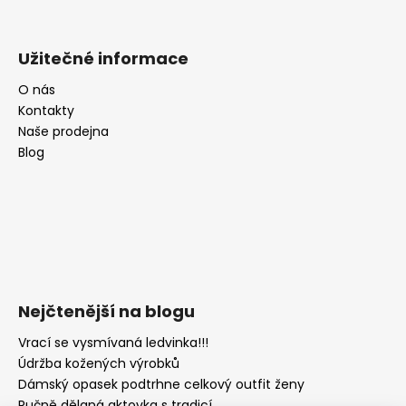
Užitečné informace
O nás
Kontakty
Naše prodejna
Blog
Nejčtenější na blogu
Vrací se vysmívaná ledvinka!!!
Údržba kožených výrobků
Dámský opasek podtrhne celkový outfit ženy
Ručně dělaná aktovka s tradicí