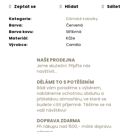
č
u
Zeptat se
Hlídat
Sdílet
j
Kategorie
:
Dámské kabelky
e
Barva
:
Červená
m
Barva kovu
:
Stříbrná
e
Materiál
:
Kůže
Výrobce
:
Camilla
CESTOVNÍ
KUFR
NAŠE PRODEJNA
RGL
PP6
Jsme skuteční. Přijďte nás
-
navštívit...
SVĚTLE
MODRÝ
DĚLÁME TO S POTĚŠENÍM
-
Rádi vám poradíme s výběrem,
MALÝ
nabídneme ochotnou obsluhu a
1
přátelskou atmosféru, ve které se
690
budete cítit příjemně. Těšíme se na
Kč
vaši návštěvu!
DOPRAVA ZDARMA
Při nákupu nad 1500,- máte dopravu