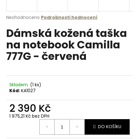
a
j
Průměrné
Neohodnoceno
Podrobnosti hodnocení
í
hodnocení
Dámská kožená taška
produktu
t
je
?
na notebook Camilla
0,0
z
777G - červená
5
hvězdiček.
HLEDAT
Skladem
(1 ks)
Kód:
KA1027
D
2 390 Kč
o
p
1 975,21 Kč bez DPH
o
Měrná
r
DO KOŠÍKU
cena:
u