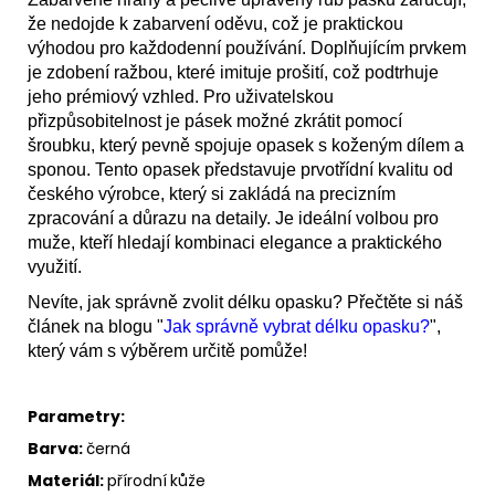
že nedojde k zabarvení oděvu, což je praktickou
výhodou pro každodenní používání. Doplňujícím prvkem
je zdobení ražbou, které imituje prošití, což podtrhuje
jeho prémiový vzhled. Pro uživatelskou
přizpůsobitelnost je pásek možné zkrátit pomocí
šroubku, který pevně spojuje opasek s koženým dílem a
sponou. Tento opasek představuje prvotřídní kvalitu od
českého výrobce, který si zakládá na precizním
zpracování a důrazu na detaily. Je ideální volbou pro
muže, kteří hledají kombinaci elegance a praktického
využití.
Nevíte, jak správně zvolit délku opasku? Přečtěte si náš
článek na blogu "
Jak správně vybrat délku opasku?
",
který vám s výběrem určitě pomůže!
Parametry:
Barva:
černá
Materiál:
přírodní
kůže