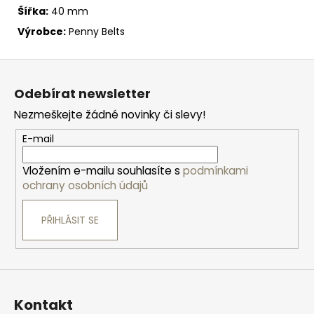
Šířka:
40 mm
Výrobce:
Penny Belts
Z
á
Odebírat newsletter
p
Nezmeškejte žádné novinky či slevy!
a
t
E-mail
í
Vložením e-mailu souhlasíte s
podmínkami
ochrany osobních údajů
PŘIHLÁSIT SE
Kontakt