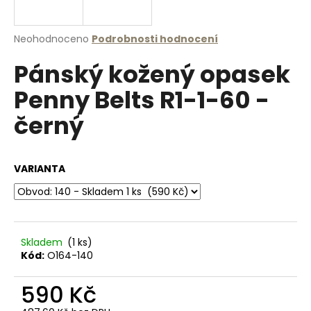
a
j
Průměrné
Neohodnoceno
Podrobnosti hodnocení
í
hodnocení
Pánský kožený opasek
produktu
t
je
?
Penny Belts R1-1-60 -
0,0
z
černý
5
hvězdiček.
HLEDAT
VARIANTA
D
o
Skladem
(1 ks)
p
Kód:
O164-140
o
r
590 Kč
u