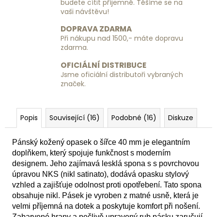
budete cítit příjemně. Těšíme se na
vaši návštěvu!
DOPRAVA ZDARMA
Při nákupu nad 1500,- máte dopravu
zdarma.
OFICIÁLNÍ DISTRIBUCE
Jsme oficiální distributoři vybraných
značek.
Popis
Související (16)
Podobné (16)
Diskuze
Pánský kožený opasek o šířce 40 mm je elegantním
doplňkem, který spojuje funkčnost s moderním
designem. Jeho zajímavá lesklá spona s
s povrchovou
úpravou NKS (nikl satinato)
, dodává opasku stylový
vzhled a zajišťuje odolnost proti opotřebení. Tato spona
obsahuje nikl. Pásek je vyroben z matné usně, která je
velmi příjemná na dotek a poskytuje komfort při nošení.
Zabarvené hrany a pečlivě upravený rub pásku zaručují,