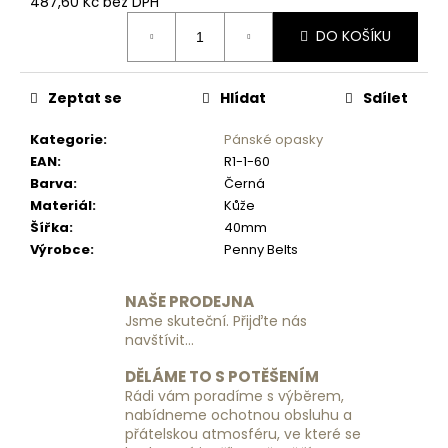
č
487,60 Kč bez DPH
Měrná
u
DO KOŠÍKU
cena:
j
e
m
Zeptat se
Hlídat
Sdílet
e
Kategorie
:
Pánské opasky
EAN
:
R1-1-60
CESTOVNÍ
Barva
:
Černá
KUFR
EASY
Materiál
:
Kůže
TRIP
Šířka
:
40mm
ART.
Výrobce
:
Penny Belts
812
24.
20.
NAŠE PRODEJNA
2028
Jsme skuteční. Přijďte nás
-
navštívit...
ZELENÝ
-
MALÝ
DĚLÁME TO S POTĚŠENÍM
Rádi vám poradíme s výběrem,
1
nabídneme ochotnou obsluhu a
190
přátelskou atmosféru, ve které se
Kč