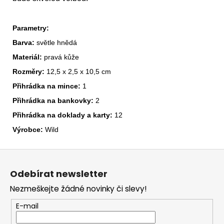
Parametry:
Barva:
světle hnědá
Materiál:
pravá kůže
Rozměry:
12,5 x 2,5 x 10,5 cm
Přihrádka na mince:
1
Přihrádka na bankovky:
2
Přihrádka na doklady a karty:
12
Výrobce:
Wild
Z
á
Odebírat newsletter
p
Nezmeškejte žádné novinky či slevy!
a
t
E-mail
í