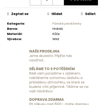
č
u
j
Zeptat se
Hlídat
Sdílet
e
m
Kategorie
:
Pánské peněženky
e
Barva
:
Hnědá
Materiál
:
Kůže
Výrobce
:
Wild
CESTOVNÍ
KUFR
RGL
NAŠE PRODEJNA
PP6
Jsme skuteční. Přijďte nás
-
SVĚTLE
navštívit...
MODRÝ
-
DĚLÁME TO S POTĚŠENÍM
MALÝ
Rádi vám poradíme s výběrem,
nabídneme ochotnou obsluhu a
1
690
přátelskou atmosféru, ve které se
Kč
budete cítit příjemně. Těšíme se na
vaši návštěvu!
DOPRAVA ZDARMA
Při nákupu nad 1500,- máte dopravu