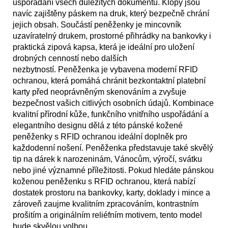
uspořádání všech důležitých dokumentů. Klopy jsou
navíc zajištěny páskem na druk, který bezpečně chrání
jejich obsah. Součástí peněženky je mincovník
uzavíratelný drukem, prostorné přihrádky na bankovky i
praktická zipová kapsa, která je ideální pro uložení
drobných cenností nebo dalších
nezbytností. Peněženka je vybavena moderní RFID
ochranou, která pomáhá chránit bezkontaktní platební
karty před neoprávněným skenováním a zvyšuje
bezpečnost vašich citlivých osobních údajů. Kombinace
kvalitní přírodní kůže, funkčního vnitřního uspořádání a
elegantního designu dělá z této pánské kožené
peněženky s RFID ochranou ideální doplněk pro
každodenní nošení. Peněženka představuje také skvělý
tip na dárek k narozeninám, Vánocům, výročí, svátku
nebo jiné významné příležitosti. Pokud hledáte pánskou
koženou peněženku s RFID ochranou, která nabízí
dostatek prostoru na bankovky, karty, doklady i mince a
zároveň zaujme kvalitním zpracováním, kontrastním
prošitím a originálním reliéfním motivem, tento model
bude skvělou volbou.