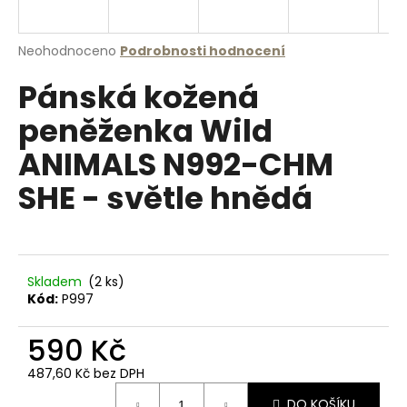
a
j
Průměrné
Neohodnoceno
Podrobnosti hodnocení
í
hodnocení
Pánská kožená
produktu
t
je
?
peněženka Wild
0,0
z
ANIMALS N992-CHM
5
hvězdiček.
SHE - světle hnědá
HLEDAT
Skladem
(2 ks)
D
Kód:
P997
o
p
590 Kč
o
r
487,60 Kč bez DPH
u
Měrná
DO KOŠÍKU
cena: