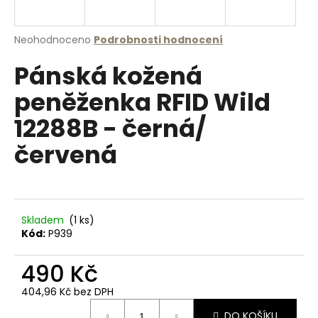
a
j
Průměrné
Neohodnoceno
Podrobnosti hodnocení
í
hodnocení
Pánská kožená
produktu
t
je
?
peněženka RFID Wild
0,0
z
12288B - černá/
5
hvězdiček.
červená
HLEDAT
Skladem
(1 ks)
D
Kód:
P939
o
p
490 Kč
o
r
404,96 Kč bez DPH
u
Měrná
DO KOŠÍKU
cena: