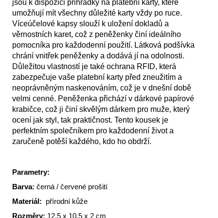
jsou k dispozici přihrádky na platební karty, které
umožňují mít všechny důležité karty vždy po ruce.
Víceúčelové kapsy slouží k uložení dokladů a
věrnostních karet, což z peněženky činí ideálního
pomocníka pro každodenní použití. Látková podšívka
chrání vnitřek peněženky a dodává jí na odolnosti.
Důležitou vlastností je také ochrana RFID, která
zabezpečuje vaše platební karty před zneužitím a
neoprávněným naskenováním, což je v dnešní době
velmi cenné. Peněženka přichází v dárkové papírové
krabičce, což ji činí skvělým dárkem pro muže, který
ocení jak styl, tak praktičnost. Tento kousek je
perfektním společníkem pro každodenní život a
zaručeně potěší každého, kdo ho obdrží.
Parametry:
Barva:
černá / červené prošití
Materiál:
přírodní kůže
Rozměry:
12,5 x 10,5 x 2 cm