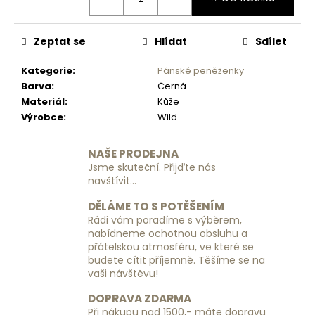
č
u
j
Zeptat se
Hlídat
Sdílet
e
m
Kategorie
:
Pánské peněženky
e
Barva
:
Černá
Materiál
:
Kůže
Výrobce
:
Wild
PÁNSKÁ
CROSSBODY
Z
NAŠE PRODEJNA
POLYESTERU
Jsme skuteční. Přijďte nás
PIERRE
CARDIN
navštívit...
2011
ALAN09
DĚLÁME TO S POTĚŠENÍM
-
Rádi vám poradíme s výběrem,
ČERNÁ
nabídneme ochotnou obsluhu a
800
přátelskou atmosféru, ve které se
Kč
budete cítit příjemně. Těšíme se na
vaši návštěvu!
DOPRAVA ZDARMA
Při nákupu nad 1500,- máte dopravu