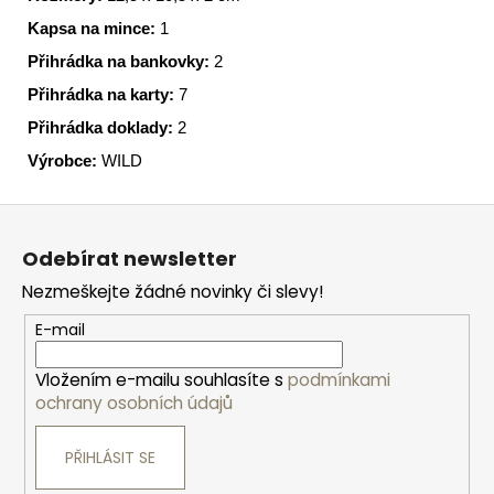
Kapsa na mince:
1
Přihrádka na bankovky:
2
Přihrádka na karty:
7
Přihrádka doklady:
2
Výrobce:
WILD
Z
á
Odebírat newsletter
p
Nezmeškejte žádné novinky či slevy!
a
t
E-mail
í
Vložením e-mailu souhlasíte s
podmínkami
ochrany osobních údajů
PŘIHLÁSIT SE