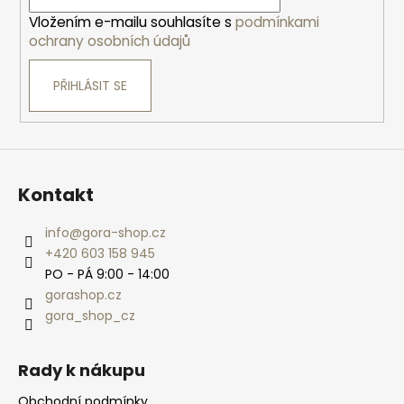
í
Vložením e-mailu souhlasíte s
podmínkami
ochrany osobních údajů
PŘIHLÁSIT SE
Kontakt
info
@
gora-shop.cz
+420 603 158 945
PO - PÁ 9:00 - 14:00
gorashop.cz
gora_shop_cz
Rady k nákupu
Obchodní podmínky