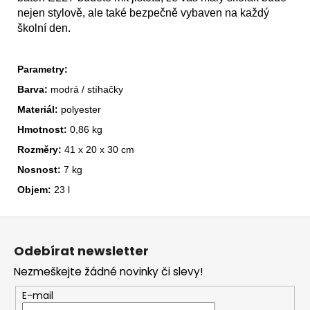
nejen stylově, ale také bezpečně vybaven na každý
školní den.
Parametry:
Barva:
modrá / stíhačky
Materiál:
polyester
Hmotnost:
0,86 kg
Rozměry:
41 x 20 x 30 cm
Nosnost:
7 kg
Objem:
23 l
Z
á
Odebírat newsletter
p
Nezmeškejte žádné novinky či slevy!
a
t
E-mail