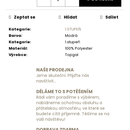
č
u
j
Zeptat se
Hlídat
Sdílet
e
m
Kategorie
:
1.STUPEŇ
e
Barva
:
Modrá
Kategorie
:
1.stupeň
Materiál
:
100% Polyester
CESTOVNÍ
KUFR
Výrobce
:
Topgal
EASY
TRIP
ART.
NAŠE PRODEJNA
812
Jsme skuteční. Přijďte nás
24.
navštívit...
20.
2028
DĚLÁME TO S POTĚŠENÍM
-
Rádi vám poradíme s výběrem,
ZELENÝ
nabídneme ochotnou obsluhu a
-
přátelskou atmosféru, ve které se
MALÝ
budete cítit příjemně. Těšíme se na
1
vaši návštěvu!
190
Kč
DOPRAVA ZDARMA