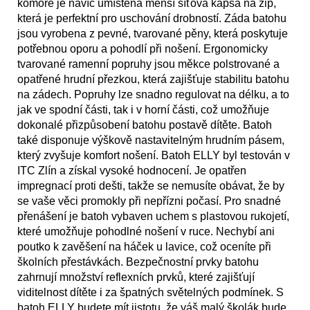
komoře je navíc umístěna menší síťová kapsa na zip,
která je perfektní pro uschování drobností. Záda batohu
jsou vyrobena z pevné, tvarované pěny, která poskytuje
potřebnou oporu a pohodlí při nošení. Ergonomicky
tvarované ramenní popruhy jsou měkce polstrované a
opatřené hrudní přezkou, která zajišťuje stabilitu batohu
na zádech. Popruhy lze snadno regulovat na délku, a to
jak ve spodní části, tak i v horní části, což umožňuje
dokonalé přizpůsobení batohu postavě dítěte. Batoh
také disponuje výškově nastavitelným hrudním pásem,
který zvyšuje komfort nošení. Batoh ELLY byl testován v
ITC Zlín a získal vysoké hodnocení. Je opatřen
impregnací proti dešti, takže se nemusíte obávat, že by
se vaše věci promokly při nepřízni počasí. Pro snadné
přenášení je batoh vybaven uchem s plastovou rukojetí,
které umožňuje pohodlné nošení v ruce. Nechybí ani
poutko k zavěšení na háček u lavice, což oceníte při
školních přestávkách. Bezpečnostní prvky batohu
zahrnují množství reflexních prvků, které zajišťují
viditelnost dítěte i za špatných světelných podmínek. S
batoh ELLY budete mít jistotu, že váš malý školák bude