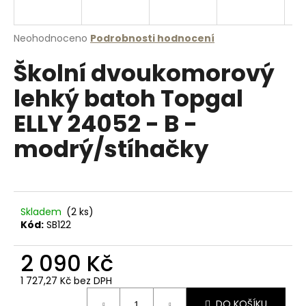
a
j
Průměrné
Neohodnoceno
Podrobnosti hodnocení
í
hodnocení
Školní dvoukomorový
produktu
t
je
?
lehký batoh Topgal
0,0
z
ELLY 24052 - B -
5
hvězdiček.
modrý/stíhačky
HLEDAT
Skladem
(2 ks)
D
Kód:
SB122
o
p
2 090 Kč
o
r
1 727,27 Kč bez DPH
u
Měrná
DO KOŠÍKU
cena: