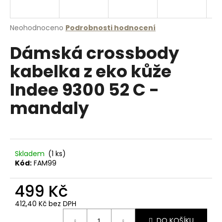
a
j
Průměrné
Neohodnoceno
Podrobnosti hodnocení
í
hodnocení
Dámská crossbody
produktu
t
je
?
kabelka z eko kůže
0,0
z
Indee 9300 52 C -
5
hvězdiček.
mandaly
HLEDAT
Skladem
(1 ks)
D
Kód:
FAM99
o
p
499 Kč
o
r
412,40 Kč bez DPH
u
Měrná
DO KOŠÍKU
cena: