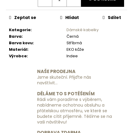
č
u
j
Zeptat se
Hlídat
Sdílet
e
m
Kategorie
:
Dámské kabelky
e
Barva
:
Černá
Barva kovu
:
Stříbrná
Materiál
:
EKO kůže
VISAČKA
NA
Výrobce
:
Indee
KUFR
PLASTOVÁ
RGL
NAŠE PRODEJNA
Jsme skuteční. Přijďte nás
49
navštívit...
Kč
DĚLÁME TO S POTĚŠENÍM
Rádi vám poradíme s výběrem,
nabídneme ochotnou obsluhu a
přátelskou atmosféru, ve které se
budete cítit příjemně. Těšíme se na
vaši návštěvu!
DOPRAVA ZDARMA