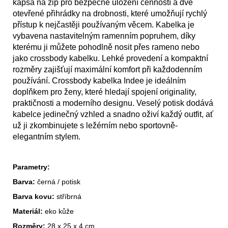
kapsa na zip pro bezpečné uložení cenností a dvě
otevřené přihrádky na drobnosti, které umožňují rychlý
přístup k nejčastěji používaným věcem. Kabelka je
vybavena nastavitelným ramenním popruhem, díky
kterému ji můžete pohodlně nosit přes rameno nebo
jako crossbody kabelku. Lehké provedení a kompaktní
rozměry zajišťují maximální komfort při každodenním
používání. Crossbody kabelka Indee je ideálním
doplňkem pro ženy, které hledají spojení originality,
praktičnosti a moderního designu. Veselý potisk dodává
kabelce jedinečný vzhled a snadno oživí každý outfit, ať
už ji zkombinujete s ležérním nebo sportovně-
elegantním stylem.
Parametry:
Barva:
černá / potisk
Barva kovu:
stříbrná
Materiál:
eko kůže
Rozměry:
28 x 25 x 4 cm