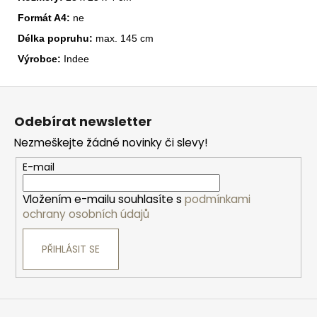
Formát A4:
ne
Délka popruhu:
max. 145 cm
Výrobce:
Indee
Z
á
Odebírat newsletter
p
Nezmeškejte žádné novinky či slevy!
a
t
E-mail
í
Vložením e-mailu souhlasíte s
podmínkami
ochrany osobních údajů
PŘIHLÁSIT SE