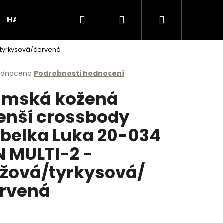
Hledat
Přihlášení
Nákupní
HANDMADE produkty
Podporujeme
Obcho
/tyrkysová/červená
košík
rné
odnoceno
Podrobnosti hodnocení
cení
mská kožená
ktu
nší crossbody
belka Luka 20-034
ček.
 MULTI-2 -
žová/tyrkysová/
rvená
Následující