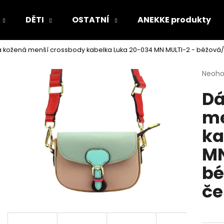
DĚTI
OSTATNÍ
ANEKKE produkty
kožená menší crossbody kabelka Luka 20-034 MN MULTI-2 - béžová
Co potřebujete najít?
Průmě
Neoh
hodno
Dá
produ
HLEDAT
je
me
0,0
z
ka
5
Doporučujeme
hvězdi
MN
bé
če