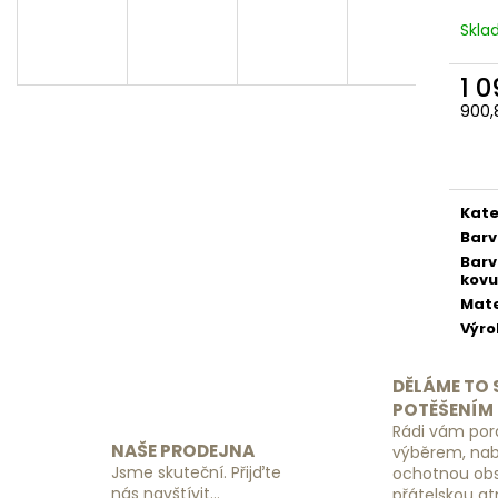
SADA ORGANIZÉRŮ DO KUFRU
ZÁMEK S KÓDEM
ČERNÝ
Skl
390 Kč
149 Kč
1 
900,
Měr
cena
Kate
Bar
Bar
kovu
Mate
Výr
DĚLÁME TO 
POTĚŠENÍM
Rádi vám por
NAŠE PRODEJNA
výběrem, na
Jsme skuteční. Přijďte
ochotnou obs
nás navštívit...
přátelskou a