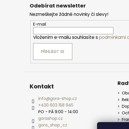
á
Odebírat newsletter
p
Nezmeškejte žádné novinky či slevy!
a
t
E-mail
í
Vložením e-mailu souhlasíte s
podmínkami o
PŘIHLÁSIT SE
Rad
Kontakt
Obc
info
@
gora-shop.cz
Re
+420 603 158 945
Dop
PO - PÁ 9:00 - 14:00
Och
gorashop.cz
Fra
gora_shop_cz
Vel