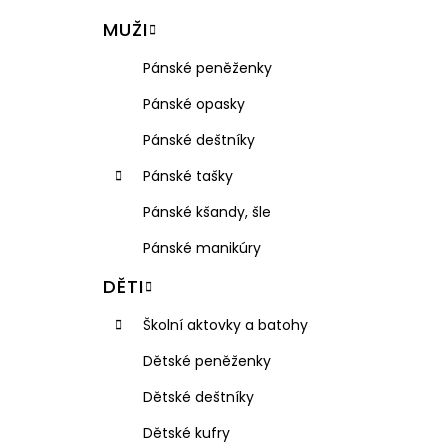
VISAČKA NA KUFR PLASTOVÁ RGL
l
MUŽI
49 Kč
Pánské peněženky
Pánské opasky
Pánské deštníky
Pánské tašky
Pánské kšandy, šle
Pánské manikúry
DĚTI
Školní aktovky a batohy
Dětské peněženky
Dětské deštníky
Dětské kufry