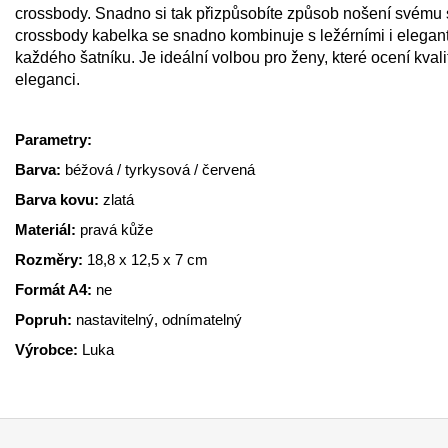
crossbody. Snadno si tak přizpůsobíte způsob nošení svému sty
crossbody kabelka se snadno kombinuje s ležérními i elegant
každého šatníku. Je ideální volbou pro ženy, které ocení kval
eleganci.
Parametry:
Barva:
béžová / tyrkysová / červená
Barva kovu:
zlatá
Materiál:
pravá kůže
Rozměry:
18,8 x 12,5 x 7 cm
Formát A4:
ne
Popruh:
nastavitelný, odnímatelný
Výrobce:
Luka