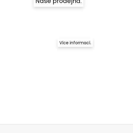
Naše prodejna.
Více informací.
Z