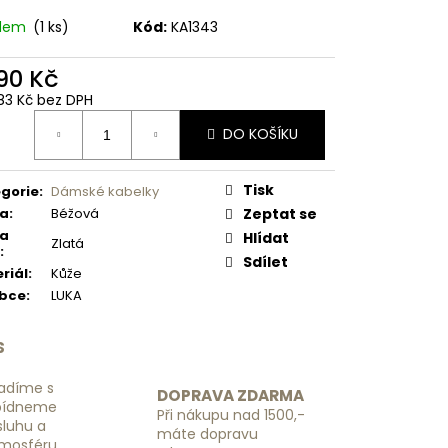
 NÁHRADNÍ RGL -
adem
(1 ks)
Kód:
KA1343
090 Kč
83 Kč bez DPH
ná
DO KOŠÍKU
:
Tisk
gorie
:
Dámské kabelky
va
:
Béžová
Zeptat se
va
Hlídat
Zlatá
:
Sdílet
riál
:
Kůže
obce
:
LUKA
S
adíme s
DOPRAVA ZDARMA
bídneme
Při nákupu nad 1500,-
luhu a
máte dopravu
tmosféru,