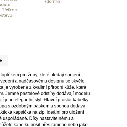
zdarma.
budete
ě. Těšíme
vštěvu!
e
oplňkem pro ženy, které hledají spojení
rovedení a nadčasovému designu se skvěle
a je vyrobena z kvalitní přírodní kůže, která
dem. Jemné pastelové odstíny dodávají modelu
jí jeho elegantní styl. Hlavní prostor kabelky
 Klopa s ozdobným páskem a sponou dodává
ktická kapsička na zip, ideální pro uložení
dně uspořádané. Díky nastavitelnému a
žete kabelku nosit přes rameno nebo jako