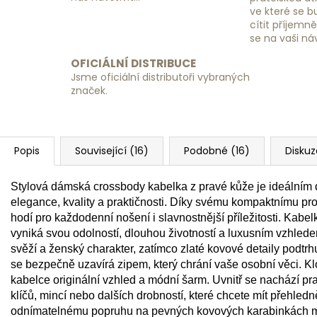
ve které se 
cítit příjemn
se na vaši ná
OFICIÁLNÍ DISTRIBUCE
Jsme oficiální distributoři vybraných
značek.
Popis
Související (16)
Podobné (16)
Diskuz
Stylová dámská crossbody kabelka z pravé kůže je ideálním d
elegance, kvality a praktičnosti. Díky svému kompaktnímu p
hodí pro každodenní nošení i slavnostnější příležitosti. Kabelk
vyniká svou odolností, dlouhou životností a luxusním vzhle
svěží a ženský charakter, zatímco zlaté kovové detaily podtrhu
se bezpečně uzavírá zipem, který chrání vaše osobní věci.
kabelce originální vzhled a módní šarm. Uvnitř se nachází pra
klíčů, mincí nebo dalších drobností, které chcete mít přehle
odnímatelnému popruhu na pevných kovových karabinkách mů