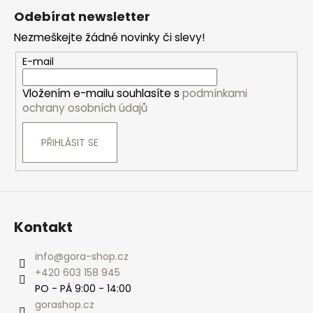
á
Odebírat newsletter
p
Nezmeškejte žádné novinky či slevy!
a
t
E-mail
í
Vložením e-mailu souhlasíte s
podmínkami
ochrany osobních údajů
PŘIHLÁSIT SE
Kontakt
info
@
gora-shop.cz
+420 603 158 945
PO - PÁ 9:00 - 14:00
gorashop.cz