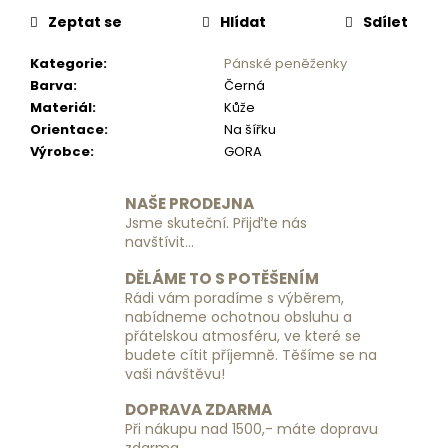
č
u
Zeptat se
Hlídat
Sdílet
j
Kategorie
:
Pánské peněženky
e
Barva
:
Černá
m
Materiál
:
Kůže
e
Orientace
:
Na šířku
Výrobce
:
GORA
CESTOVNÍ
KUFR
NAŠE PRODEJNA
RGL
PP6
Jsme skuteční. Přijďte nás
-
navštívit...
SVĚTLE
MODRÝ
DĚLÁME TO S POTĚŠENÍM
-
Rádi vám poradíme s výběrem,
MALÝ
nabídneme ochotnou obsluhu a
1
přátelskou atmosféru, ve které se
690
budete cítit příjemně. Těšíme se na
Kč
vaši návštěvu!
DOPRAVA ZDARMA
Při nákupu nad 1500,- máte dopravu