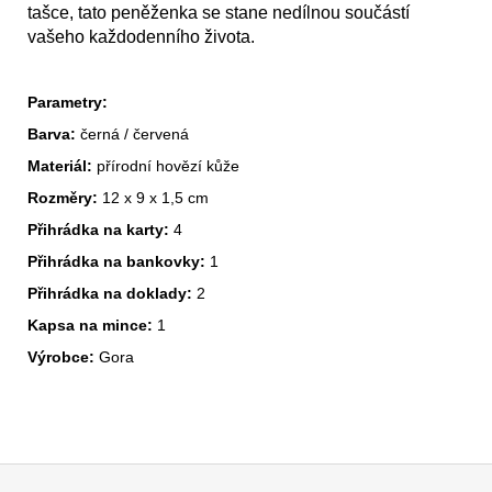
tašce, tato peněženka se stane nedílnou součástí
vašeho každodenního života.
Parametry:
Barva:
černá / červená
Materiál:
přírodní hovězí kůže
Rozměry:
12 x 9 x 1,5 cm
Přihrádka na karty:
4
Přihrádka na bankovky:
1
Přihrádka na doklady:
2
Kapsa na mince:
1
Výrobce:
Gora
Z