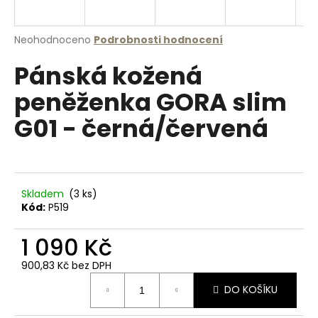
a
j
Průměrné
Neohodnoceno
Podrobnosti hodnocení
í
hodnocení
Pánská kožená
produktu
t
je
?
peněženka GORA slim
0,0
z
G01 - černá/červená
5
hvězdiček.
HLEDAT
Skladem
(3 ks)
Kód:
P519
D
1 090 Kč
o
p
900,83 Kč bez DPH
o
Měrná
r
DO KOŠÍKU
cena:
u