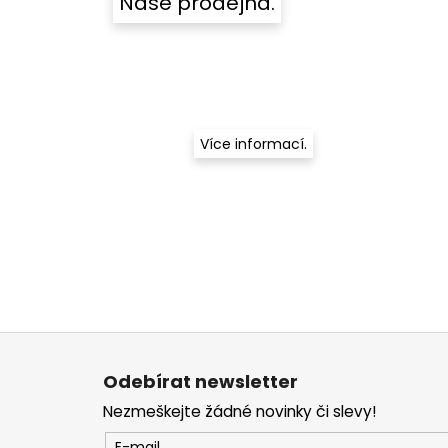
Naše prodejna.
Více informací.
Z
á
Odebírat newsletter
p
Nezmeškejte žádné novinky či slevy!
a
E-mail