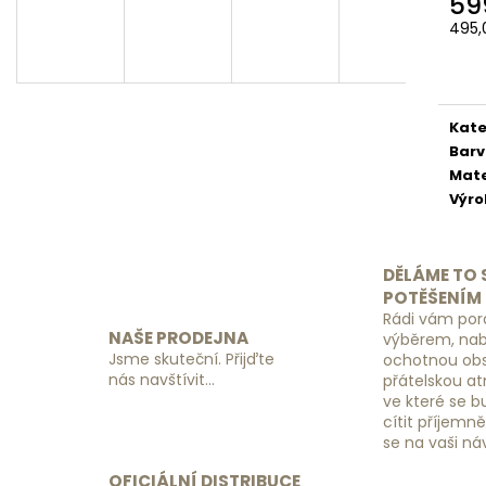
59
SADA ORGANIZÉRŮ DO KUFRU
ZÁMEK S KÓDEM
ČERNÝ
495,
390 Kč
Měr
149 Kč
cena
Kate
Bar
Mate
Výr
DĚLÁME TO 
POTĚŠENÍM
Rádi vám por
NAŠE PRODEJNA
výběrem, na
Jsme skuteční. Přijďte
ochotnou obs
nás navštívit...
přátelskou a
ve které se 
cítit příjemn
se na vaši ná
OFICIÁLNÍ DISTRIBUCE