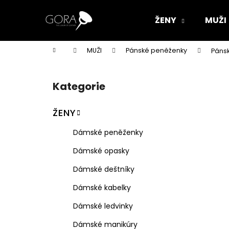
K
Přejít
na
o
ŽENY
MUŽI
obsah
Zpět
Zpět
š
do
do
í
Domů
MUŽI
Pánské peněženky
Páns
k
obchodu
obchodu
P
o
Kategorie
Přeskočit
s
kategorie
t
ŽENY
r
a
Dámské peněženky
n
Dámské opasky
n
í
Dámské deštníky
p
Dámské kabelky
a
Dámské ledvinky
n
e
Dámské manikúry