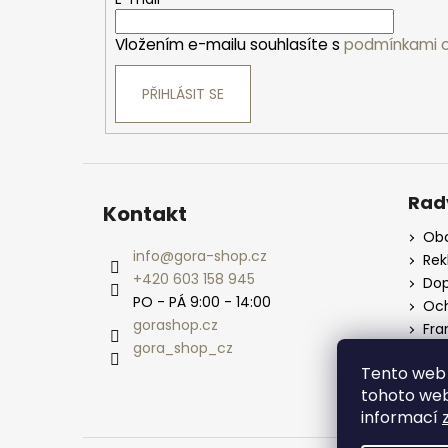
t
í
Vložením e-mailu souhlasíte s
podmínkami o
PŘIHLÁSIT SE
Rad
Kontakt
Obc
info
@
gora-shop.cz
Re
+420 603 158 945
Dop
PO - PÁ 9:00 - 14:00
Och
gorashop.cz
Fra
gora_shop_cz
Vel
Tento web 
tohoto webu
informací