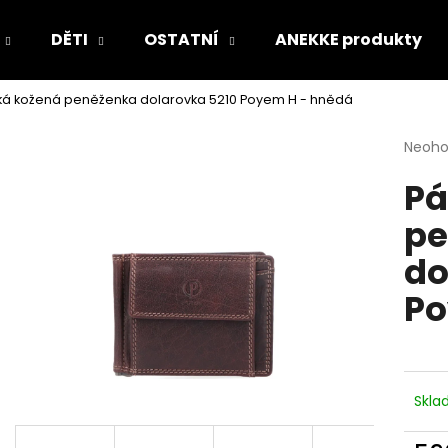
DĚTI
OSTATNÍ
ANEKKE produkty
ká kožená peněženka dolarovka 5210 Poyem H - hnědá
Co potřebujete najít?
Průmě
Neoh
hodno
Pá
produ
HLEDAT
je
pe
0,0
z
do
5
Doporučujeme
hvězdi
Po
Skl