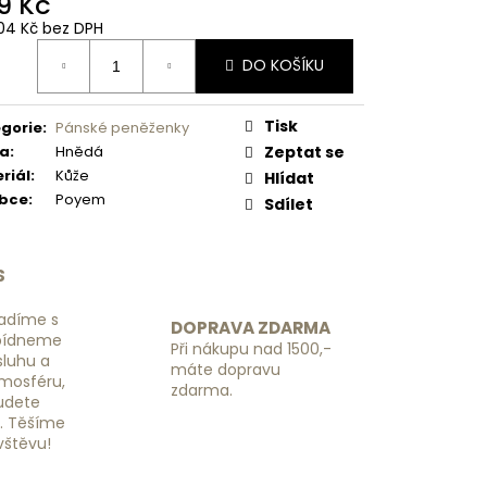
9 Kč
 NÁHRADNÍ RGL -
04 Kč bez DPH
ná
DO KOŠÍKU
:
Tisk
gorie
:
Pánské peněženky
va
:
Hnědá
Zeptat se
riál
:
Kůže
Hlídat
obce
:
Poyem
Sdílet
S
adíme s
DOPRAVA ZDARMA
bídneme
Při nákupu nad 1500,-
luhu a
máte dopravu
tmosféru,
zdarma.
budete
ě. Těšíme
vštěvu!