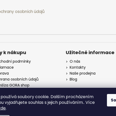
chrany osobních údajů
y k nákupu
Užitečné informace
hodní podmínky
O nás
klamace
Kontakty
rava
Naše prodejna
rana osobních údajů
Blog
nšíza GORA shop
koobchod
používá soubory cookie. Dalším procházením
S
 vyjadřujete souhlas s jejich používáním.. Více
zde
.