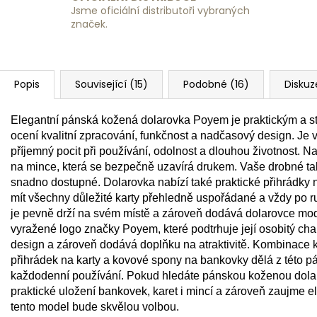
Jsme oficiální distributoři vybraných
značek.
Popis
Související (15)
Podobné (16)
Diskuz
Elegantní pánská kožená dolarovka Poyem je praktickým a s
ocení kvalitní zpracování, funkčnost a nadčasový design. Je v
příjemný pocit při používání, odolnost a dlouhou životnost. N
na mince, která se bezpečně uzavírá drukem. Vaše drobné ta
snadno dostupné. Dolarovka nabízí také praktické přihrádky n
mít všechny důležité karty přehledně uspořádané a vždy po r
je pevně drží na svém místě a zároveň dodává dolarovce mode
vyražené logo značky Poyem, které podtrhuje její osobitý char
design a zároveň dodává doplňku na atraktivitě. Kombinace kv
přihrádek na karty a kovové spony na bankovky dělá z této p
každodenní používání. Pokud hledáte pánskou koženou dolar
praktické uložení bankovek, karet i mincí a zároveň zaujme e
tento model bude skvělou volbou.