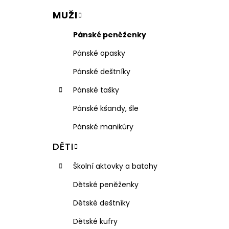
VISAČKA NA KUFR PLASTOVÁ RGL
l
MUŽI
49 Kč
Pánské peněženky
Pánské opasky
Pánské deštníky
Pánské tašky
Pánské kšandy, šle
Pánské manikúry
DĚTI
Školní aktovky a batohy
Dětské peněženky
Dětské deštníky
Dětské kufry