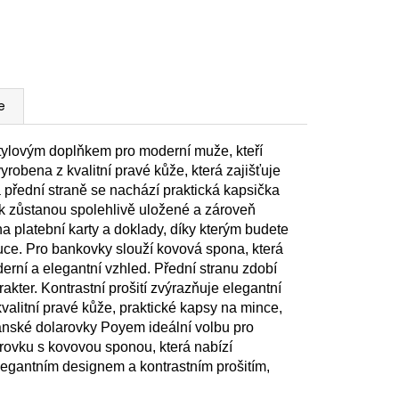
e
tylovým doplňkem pro moderní muže, kteří
yrobena z kvalitní pravé kůže, která zajišťuje
a přední straně se nachází praktická kapsička
k zůstanou spolehlivě uložené a zároveň
a platební karty a doklady, díky kterým budete
uce. Pro bankovky slouží kovová spona, která
rní a elegantní vzhled. Přední stranu zdobí
akter. Kontrastní prošití zvýrazňuje elegantní
alitní pravé kůže, praktické kapsy na mince,
ánské dolarovky Poyem ideální volbu pro
ovku s kovovou sponou, která nabízí
legantním designem a kontrastním prošitím,