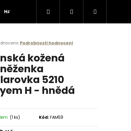
Hledat
Přihlášení
Nákupní
HANDMADE produkty
Podporujeme
Obcho
košík
rné
odnoceno
Podrobnosti hodnocení
cení
nská kožená
ktu
něženka
larovka 5210
ček.
yem H - hnědá
Následující
adem
(1 ks)
Kód:
FAM59