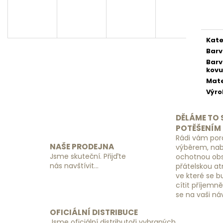
SADA ORGANIZÉRŮ DO KUFRU
ZÁMEK S KÓDEM
Měr
ČERNÝ
cena
390 Kč
149 Kč
Kate
Bar
Bar
kovu
Mate
Výr
DĚLÁME TO 
POTĚŠENÍM
Rádi vám por
NAŠE PRODEJNA
výběrem, na
Jsme skuteční. Přijďte
ochotnou obs
nás navštívit...
přátelskou a
ve které se 
cítit příjemn
se na vaši ná
OFICIÁLNÍ DISTRIBUCE
Jsme oficiální distributoři vybraných