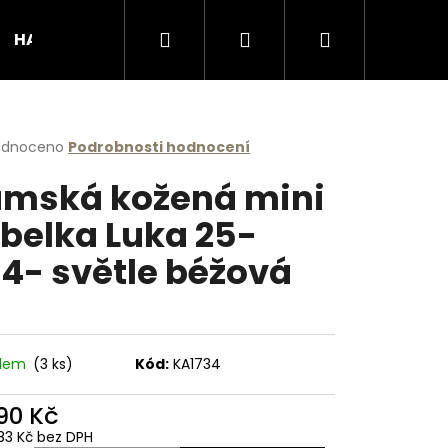
Hledat
Přihlášení
Nákupní
HANDMADE produkty
Podporujeme
Obcho
košík
rné
odnoceno
Podrobnosti hodnocení
cení
mská kožená mini
ktu
belka Luka 25-
4- světle béžová
ček.
adem
(3 ks)
Kód:
KA1734
Následující
090 Kč
83 Kč bez DPH