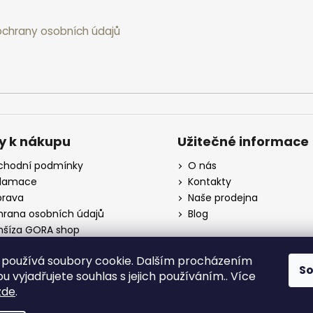
chrany osobních údajů
y k nákupu
Užitečné informace
hodní podmínky
O nás
klamace
Kontakty
rava
Naše prodejna
rana osobních údajů
Blog
nšíza GORA shop
koobchod
používá soubory cookie. Dalším procházením
S
 vyjadřujete souhlas s jejich používáním.. Více
zde
.