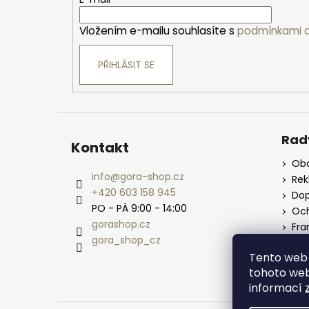
t
í
Vložením e-mailu souhlasíte s
podmínkami o
PŘIHLÁSIT SE
Rad
Kontakt
Obc
info
@
gora-shop.cz
Re
+420 603 158 945
Dop
PO - PÁ 9:00 - 14:00
Och
gorashop.cz
Fra
gora_shop_cz
Vel
Tento web 
tohoto webu
informací