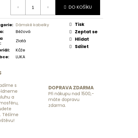
 NÁHRADNÍ RGL -
ná
DO KOŠÍKU
:
Tisk
gorie
:
Dámské kabelky
va
:
Béžová
Zeptat se
va
Hlídat
Zlatá
:
Sdílet
riál
:
Kůže
obce
:
LUKA
S
adíme s
DOPRAVA ZDARMA
bídneme
Při nákupu nad 1500,-
luhu a
máte dopravu
tmosféru,
zdarma.
budete
ě. Těšíme
vštěvu!