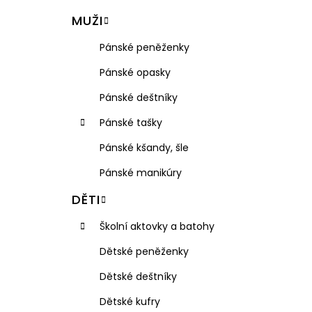
VISAČKA NA KUFR PLASTOVÁ RGL
l
MUŽI
49 Kč
Pánské peněženky
Pánské opasky
Pánské deštníky
Pánské tašky
Pánské kšandy, šle
Pánské manikúry
DĚTI
Školní aktovky a batohy
Dětské peněženky
Dětské deštníky
Dětské kufry