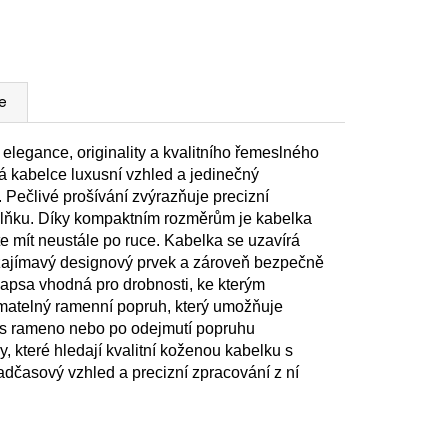
e
legance, originality a kvalitního řemeslného
 kabelce luxusní vzhled a jedinečný
. Pečlivé prošívání zvýrazňuje precizní
plňku. Díky kompaktním rozměrům je kabelka
te mít neustále po ruce. Kabelka se uzavírá
zajímavý designový prvek a zároveň bezpečně
kapsa vhodná pro drobnosti, ke kterým
nímatelný ramenní popruh, který umožňuje
řes rameno nebo po odejmutí popruhu
, které hledají kvalitní koženou kabelku s
adčasový vzhled a precizní zpracování z ní