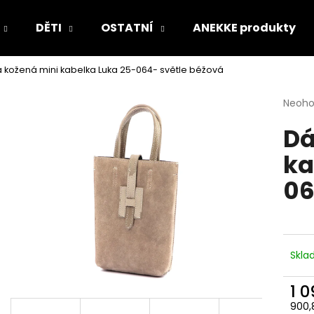
DĚTI
OSTATNÍ
ANEKKE produkty
kožená mini kabelka Luka 25-064- světle béžová
Co potřebujete najít?
Průmě
Neoh
hodno
Dá
produ
HLEDAT
je
ka
0,0
z
06
5
Doporučujeme
hvězdi
Skl
1 
900,