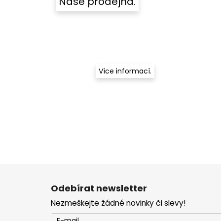
Naše prodejna.
Více informací.
Z
á
Odebírat newsletter
p
Nezmeškejte žádné novinky či slevy!
a
E-mail