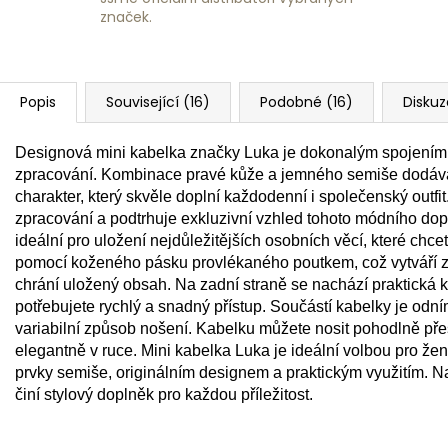
značek.
Popis
Související (16)
Podobné (16)
Diskuz
Designová mini kabelka značky Luka je dokonalým spojením e
zpracování. Kombinace pravé kůže a jemného semiše dodává
charakter, který skvěle doplní každodenní i společenský outfit
zpracování a podtrhuje exkluzivní vzhled tohoto módního do
ideální pro uložení nejdůležitějších osobních věcí, které chce
pomocí koženého pásku provlékaného poutkem, což vytváří 
chrání uložený obsah. Na zadní straně se nachází praktická 
potřebujete rychlý a snadný přístup. Součástí kabelky je od
variabilní způsob nošení. Kabelku můžete nosit pohodlně p
elegantně v ruce. Mini kabelka Luka je ideální volbou pro ženy
prvky semiše, originálním designem a praktickým využitím. N
činí stylový doplněk pro každou příležitost.