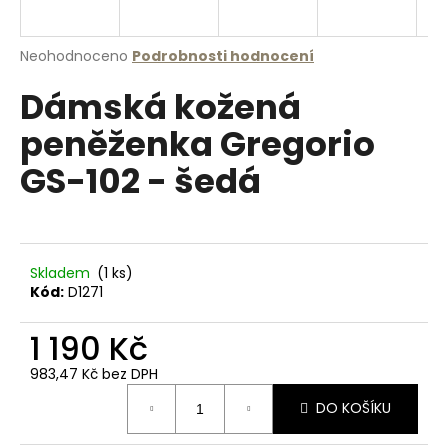
a
j
Průměrné
Neohodnoceno
Podrobnosti hodnocení
í
hodnocení
Dámská kožená
produktu
t
je
?
peněženka Gregorio
0,0
z
GS-102 - šedá
5
hvězdiček.
HLEDAT
Skladem
(1 ks)
Kód:
D1271
D
1 190 Kč
o
p
983,47 Kč bez DPH
o
Měrná
r
DO KOŠÍKU
cena:
u