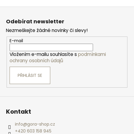
Z
á
Odebírat newsletter
p
Nezmeškejte žádné novinky či slevy!
a
t
E-mail
í
Vložením e-mailu souhlasíte s
podmínkami
ochrany osobních údajů
PŘIHLÁSIT SE
Kontakt
info
@
gora-shop.cz
+420 603 158 945