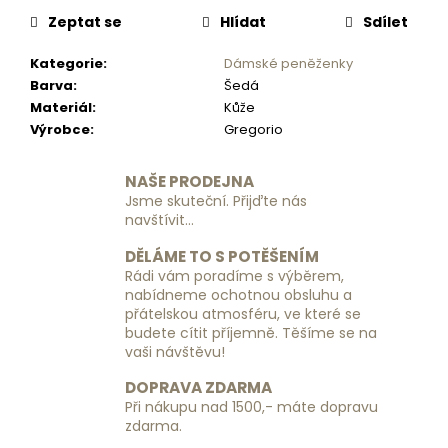
č
u
Zeptat se
Hlídat
Sdílet
j
Kategorie
:
Dámské peněženky
e
Barva
:
Šedá
m
Materiál
:
Kůže
e
Výrobce
:
Gregorio
VISAČKA
NAŠE PRODEJNA
NA
Jsme skuteční. Přijďte nás
KUFR
navštívit...
PLASTOVÁ
RGL
DĚLÁME TO S POTĚŠENÍM
49
Rádi vám poradíme s výběrem,
Kč
nabídneme ochotnou obsluhu a
přátelskou atmosféru, ve které se
budete cítit příjemně. Těšíme se na
vaši návštěvu!
DOPRAVA ZDARMA
Při nákupu nad 1500,- máte dopravu
zdarma.