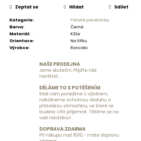
č
u
Zeptat se
Hlídat
Sdílet
j
Kategorie
:
Pánské peněženky
e
Barva
:
Černá
m
Materiál
:
Kůže
e
Orientace
:
Na šířku
Výrobce
:
Roncato
SADA
ORGANIZÉRŮ
NAŠE PRODEJNA
DO
KUFRU
Jsme skuteční. Přijďte nás
navštívit...
390
Kč
DĚLÁME TO S POTĚŠENÍM
Rádi vám poradíme s výběrem,
nabídneme ochotnou obsluhu a
přátelskou atmosféru, ve které se
budete cítit příjemně. Těšíme se na
vaši návštěvu!
DOPRAVA ZDARMA
Při nákupu nad 1500,- máte dopravu