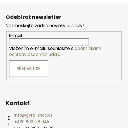
Z
á
Odebírat newsletter
p
Nezmeškejte žádné novinky či slevy!
a
t
E-mail
í
Vložením e-mailu souhlasíte s
podmínkami
ochrany osobních údajů
PŘIHLÁSIT SE
Kontakt
info
@
gora-shop.cz
+420 603 158 945