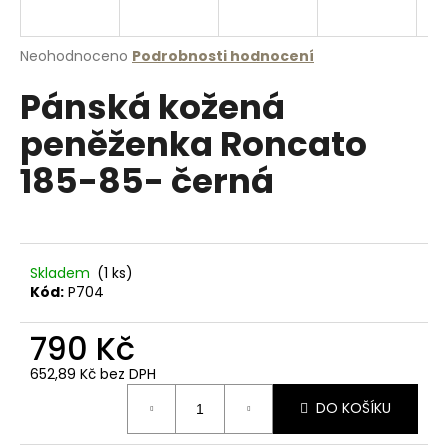
a
j
Průměrné
Neohodnoceno
Podrobnosti hodnocení
í
hodnocení
Pánská kožená
produktu
t
je
?
peněženka Roncato
0,0
z
185-85- černá
5
hvězdiček.
HLEDAT
Skladem
(1 ks)
Kód:
P704
D
790 Kč
o
p
652,89 Kč bez DPH
o
Měrná
r
DO KOŠÍKU
cena:
u